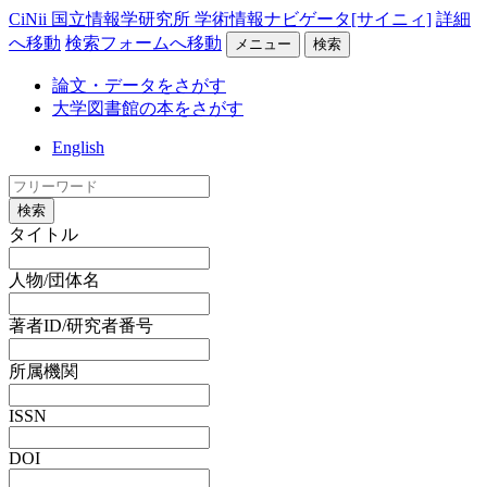
CiNii 国立情報学研究所 学術情報ナビゲータ[サイニィ]
詳細
へ移動
検索フォームへ移動
メニュー
検索
論文・データをさがす
大学図書館の本をさがす
English
検索
タイトル
人物/団体名
著者ID/研究者番号
所属機関
ISSN
DOI