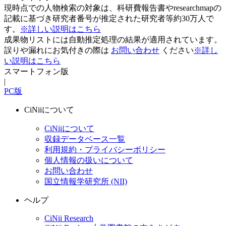
現時点での人物検索の対象は、科研費報告書やresearchmapの
記載に基づき研究者番号が推定された研究者等約30万人で
す。
※詳しい説明はこちら
成果物リストには自動推定処理の結果が適用されています。
誤りや漏れにお気付きの際は
お問い合わせ
ください
※詳し
い説明はこちら
スマートフォン版
|
PC版
CiNiiについて
CiNiiについて
収録データベース一覧
利用規約・プライバシーポリシー
個人情報の扱いについて
お問い合わせ
国立情報学研究所 (NII)
ヘルプ
CiNii Research