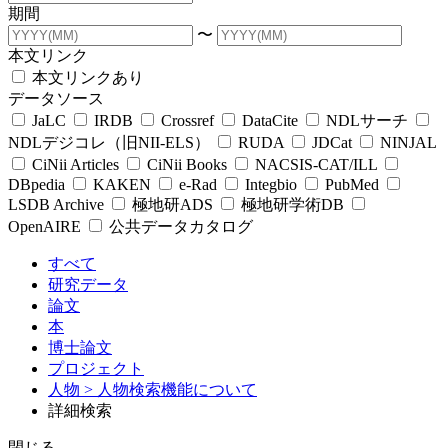
期間
〜
本文リンク
本文リンクあり
データソース
JaLC
IRDB
Crossref
DataCite
NDLサーチ
NDLデジコレ（旧NII-ELS）
RUDA
JDCat
NINJAL
CiNii Articles
CiNii Books
NACSIS-CAT/ILL
DBpedia
KAKEN
e-Rad
Integbio
PubMed
LSDB Archive
極地研ADS
極地研学術DB
OpenAIRE
公共データカタログ
すべて
研究データ
論文
本
博士論文
プロジェクト
人物
> 人物検索機能について
詳細検索
閉じる