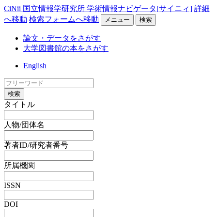
CiNii 国立情報学研究所 学術情報ナビゲータ[サイニィ]
詳細
へ移動
検索フォームへ移動
メニュー
検索
論文・データをさがす
大学図書館の本をさがす
English
検索
タイトル
人物/団体名
著者ID/研究者番号
所属機関
ISSN
DOI