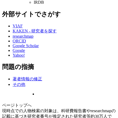
IRDB
外部サイトでさがす
VIAF
KAKEN - 研究者を探す
researchmap
ORCID
Google Scholar
Google
Yahoo!
問題の指摘
著者情報の修正
その他
ページトップへ
現時点での人物検索の対象は、科研費報告書やresearchmapの
記載に基づき研究者番号が推定された研究者等約30万人で