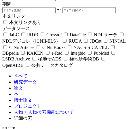
期間
〜
本文リンク
本文リンクあり
データソース
JaLC
IRDB
Crossref
DataCite
NDLサーチ
NDLデジコレ（旧NII-ELS）
RUDA
JDCat
NINJAL
CiNii Articles
CiNii Books
NACSIS-CAT/ILL
DBpedia
KAKEN
e-Rad
Integbio
PubMed
LSDB Archive
極地研ADS
極地研学術DB
OpenAIRE
公共データカタログ
すべて
研究データ
論文
本
博士論文
プロジェクト
人物
> 人物検索機能について
詳細検索
閉じる