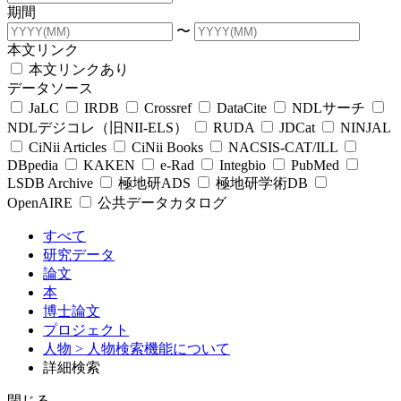
期間
〜
本文リンク
本文リンクあり
データソース
JaLC
IRDB
Crossref
DataCite
NDLサーチ
NDLデジコレ（旧NII-ELS）
RUDA
JDCat
NINJAL
CiNii Articles
CiNii Books
NACSIS-CAT/ILL
DBpedia
KAKEN
e-Rad
Integbio
PubMed
LSDB Archive
極地研ADS
極地研学術DB
OpenAIRE
公共データカタログ
すべて
研究データ
論文
本
博士論文
プロジェクト
人物
> 人物検索機能について
詳細検索
閉じる