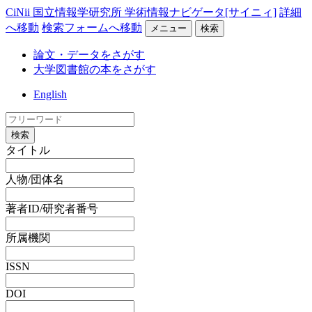
CiNii 国立情報学研究所 学術情報ナビゲータ[サイニィ]
詳細
へ移動
検索フォームへ移動
メニュー
検索
論文・データをさがす
大学図書館の本をさがす
English
検索
タイトル
人物/団体名
著者ID/研究者番号
所属機関
ISSN
DOI