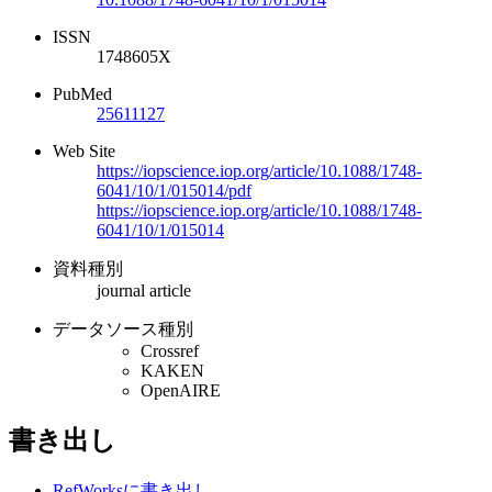
ISSN
1748605X
PubMed
25611127
Web Site
https://iopscience.iop.org/article/10.1088/1748-
6041/10/1/015014/pdf
https://iopscience.iop.org/article/10.1088/1748-
6041/10/1/015014
資料種別
journal article
データソース種別
Crossref
KAKEN
OpenAIRE
書き出し
RefWorksに書き出し