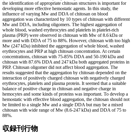
the identification of appropriate chitosan structures is important for
developing more effective hemostatic agents. In this study, the
influence of varying Mw and DDA of chitosan on blood
aggregation was characterized by 10 types of chitosan with different
Mw and DDA, including oligomers. The highest aggregation of
whole blood, washed erythrocytes and platelets in platelet-rich
plasma (PRP) were observed in chitosan with Mw of 8.6 kDa or
more and with DDA of 75 to 88%. However, chitosan with too high
Mw (247 kDa) inhibited the aggregation of whole blood, washed
erythrocytes and PRP at high chitosan concentration. At certain
concentrations, chitosan with 75-85% DDA and 50-190 kDa and
chitosan with 87.6% DDA and 247 kDa both aggregated proteins in
PRP. Chitosan oligomer did not affect blood aggregation. The
results suggested that the aggregation by chitosan depended on the
interaction of positively charged chitosan with negatively charged
erythrocytes, platelets and plasma protein. It seemed that a suitable
balance of positive charge in chitosan and negative charge in
hemocytes and some kinds of proteins was important. To develop a
hemostatic with effective blood aggregation, the chitosan should not
be limited to a single Mw and a single DDA but may be a mixed
chitosan with wide range of Mw (8.6-247 kDa) and DDA of 75 to
88%.
収録刊行物