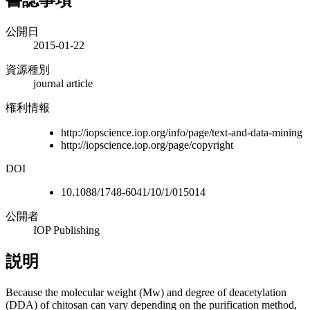
公開日
2015-01-22
資源種別
journal article
権利情報
http://iopscience.iop.org/info/page/text-and-data-mining
http://iopscience.iop.org/page/copyright
DOI
10.1088/1748-6041/10/1/015014
公開者
IOP Publishing
説明
Because the molecular weight (Mw) and degree of deacetylation
(DDA) of chitosan can vary depending on the purification method,