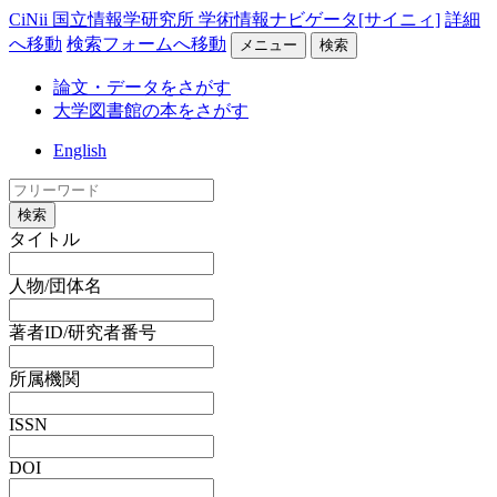
CiNii 国立情報学研究所 学術情報ナビゲータ[サイニィ]
詳細
へ移動
検索フォームへ移動
メニュー
検索
論文・データをさがす
大学図書館の本をさがす
English
検索
タイトル
人物/団体名
著者ID/研究者番号
所属機関
ISSN
DOI