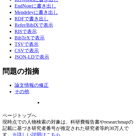
EndNoteに書き出し
Mendeleyに書き出し
RDFで書き出し
Refer/BibIXで表示
RISで表示
BibTeXで表示
TSVで表示
CSVで表示
JSON-LDで表示
問題の指摘
論文情報の修正
その他
ページトップへ
現時点での人物検索の対象は、科研費報告書やresearchmapの
記載に基づき研究者番号が推定された研究者等約30万人で
す。
※詳しい説明はこちら