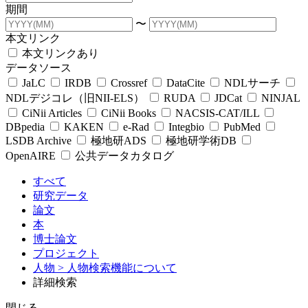
期間
〜
本文リンク
本文リンクあり
データソース
JaLC
IRDB
Crossref
DataCite
NDLサーチ
NDLデジコレ（旧NII-ELS）
RUDA
JDCat
NINJAL
CiNii Articles
CiNii Books
NACSIS-CAT/ILL
DBpedia
KAKEN
e-Rad
Integbio
PubMed
LSDB Archive
極地研ADS
極地研学術DB
OpenAIRE
公共データカタログ
すべて
研究データ
論文
本
博士論文
プロジェクト
人物
> 人物検索機能について
詳細検索
閉じる