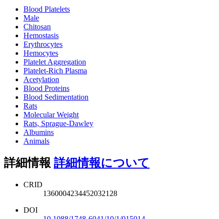
Blood Platelets
Male
Chitosan
Hemostasis
Erythrocytes
Hemocytes
Platelet Aggregation
Platelet-Rich Plasma
Acetylation
Blood Proteins
Blood Sedimentation
Rats
Molecular Weight
Rats, Sprague-Dawley
Albumins
Animals
詳細情報
詳細情報について
CRID
1360004234452032128
DOI
10.1088/1748-6041/10/1/015014