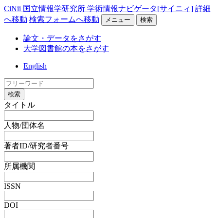
CiNii 国立情報学研究所 学術情報ナビゲータ[サイニィ]
詳細
へ移動
検索フォームへ移動
メニュー
検索
論文・データをさがす
大学図書館の本をさがす
English
検索
タイトル
人物/団体名
著者ID/研究者番号
所属機関
ISSN
DOI