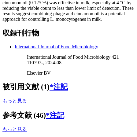
cinnamon oil (0.125 %) was effective in milk, especially at 4 °C by
reducing the viable count to less than lower limit of detection. These
results suggest combining phage and cinnamon oil is a potential
approach for controlling L. monocytogenes in milk.
収録刊行物
International Journal of Food Microbiology
International Journal of Food Microbiology 421
110797-, 2024-08
Elsevier BV
被引用文献 (1)
*注記
もっと見る
参考文献 (46)
*注記
もっと見る