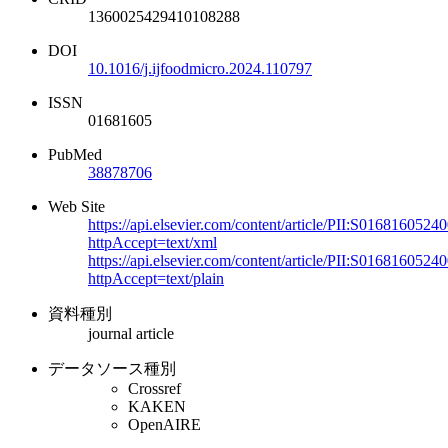
1360025429410108288
DOI
10.1016/j.ijfoodmicro.2024.110797
ISSN
01681605
PubMed
38878706
Web Site
https://api.elsevier.com/content/article/PII:S0168160524
httpAccept=text/xml
https://api.elsevier.com/content/article/PII:S0168160524
httpAccept=text/plain
資料種別
journal article
データソース種別
Crossref
KAKEN
OpenAIRE