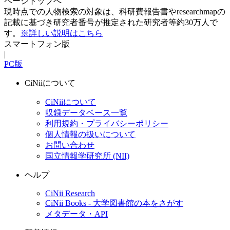
ページトップへ
現時点での人物検索の対象は、科研費報告書やresearchmapの
記載に基づき研究者番号が推定された研究者等約30万人で
す。
※詳しい説明はこちら
スマートフォン版
|
PC版
CiNiiについて
CiNiiについて
収録データベース一覧
利用規約・プライバシーポリシー
個人情報の扱いについて
お問い合わせ
国立情報学研究所 (NII)
ヘルプ
CiNii Research
CiNii Books - 大学図書館の本をさがす
メタデータ・API