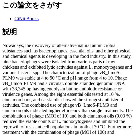
この論文をさがす
CiNii Books
説明
Nowadays, the discovery of alternative natural antimicrobial
substances such as bacteriophages, essential oils, and other physical
and chemical agents is developing in the food industry. In this study,
nine bacteriophages were isolated from various parts of raw
chickens and exhibited lytic activities against L. monocytogenes and
various Listeria spp. The characterization of phage vB_LmoS-
PLM9 was stable at 4 to 50 °C and pH range from 4 to 10. Phage
vB_LmoS-PLM9 had a circular, double-stranded genomic DNA
with 38,345 bp having endolysin but no antibiotic resistance or
virulence genes. Among the eight essential oils tested at 10 %,
cinnamon bark, and cassia oils showed the strongest antilisterial
activities. The combined use of phage vB_LmoS-PLM9 and
cinnamon oils indicated higher efficiency than single treatments. The
combination of phage (MOI of 10) and both cinnamon oils (0.03 %)
reduced the viable counts of L. monocytogenes and inhibited the
regrowth of resistant cell populations in broth at 30 °C. Furthermore,
treatment with the combination of phage (MOI of 100) and