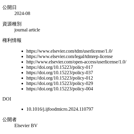
公開日
2024-08
資源種別
journal article
権利情報
https://www.elsevier.com/tdm/userlicense/1.0/
https://www.elsevier.com/legal/tdmrep-license
http://www.elsevier.com/open-access/userlicense/1.0/
https://doi.org/10.15223/policy-017
https://doi.org/10.15223/policy-037
https://doi.org/10.15223/policy-012
https://doi.org/10.15223/policy-029
https://doi.org/10.15223/policy-004
DOI
10.1016/j.ijfoodmicro.2024.110797
公開者
Elsevier BV