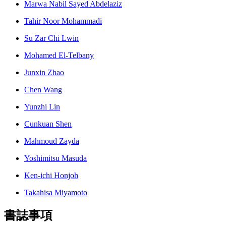
Marwa Nabil Sayed Abdelaziz
Tahir Noor Mohammadi
Su Zar Chi Lwin
Mohamed El-Telbany
Junxin Zhao
Chen Wang
Yunzhi Lin
Cunkuan Shen
Mahmoud Zayda
Yoshimitsu Masuda
Ken-ichi Honjoh
Takahisa Miyamoto
書誌事項