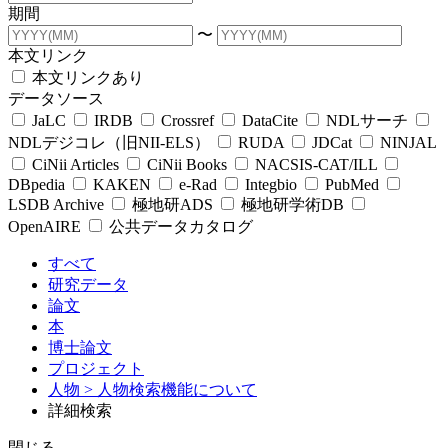
期間
〜
本文リンク
本文リンクあり
データソース
JaLC
IRDB
Crossref
DataCite
NDLサーチ
NDLデジコレ（旧NII-ELS）
RUDA
JDCat
NINJAL
CiNii Articles
CiNii Books
NACSIS-CAT/ILL
DBpedia
KAKEN
e-Rad
Integbio
PubMed
LSDB Archive
極地研ADS
極地研学術DB
OpenAIRE
公共データカタログ
すべて
研究データ
論文
本
博士論文
プロジェクト
人物
> 人物検索機能について
詳細検索
閉じる