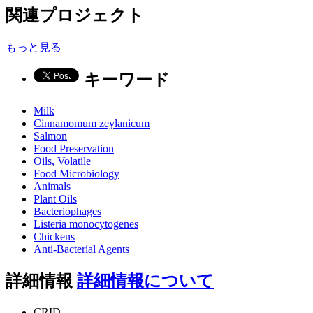
関連プロジェクト
もっと見る
キーワード
Milk
Cinnamomum zeylanicum
Salmon
Food Preservation
Oils, Volatile
Food Microbiology
Animals
Plant Oils
Bacteriophages
Listeria monocytogenes
Chickens
Anti-Bacterial Agents
詳細情報
詳細情報について
CRID