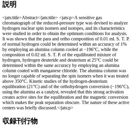
説明
<jats:title>Abstract</jats:title> <jats:p>A sensitive gas
chromatograph of the reduced-pressure type was devised to analyze
hydrogen nuclear spin isomers and isotopes, and its characteristics
were studied in order to obtain the optimum conditions for analysis.
It was shown that the para and ortho composition of 0.01 ml. S. T. P.
of normal hydrogen could be determined within an accuracy of 1%
by employing an alumina column cooled at −196°C, while the
composition of 0.02 ml. S. T. P. of the equilibrated mixture of
hydrogen, hydrogen deuteride and deuterium at 25°C could be
determined within the same accuracy by employing an alumina
column coated with manganese chloride. The alumina column was
no longer capable of separating the spin isomers when it was treated
above 350°C. Kinetic studies of the hydrogen-deuterium
equilibration (21°C) and of the orthohydrogen conversion (−196°C),
using the alumina as a catalyst, revealed that this strong activation
creates active sites for the equilibration and the magnetic conversion
which makes the peak separation obscure. The nature of these active
centers was briefly discussed.</jats:p>
収録刊行物