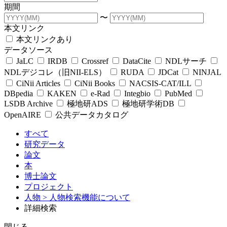
期間
〜
本文リンク
本文リンクあり
データソース
JaLC
IRDB
Crossref
DataCite
NDLサーチ
NDLデジコレ（旧NII-ELS）
RUDA
JDCat
NINJAL
CiNii Articles
CiNii Books
NACSIS-CAT/ILL
DBpedia
KAKEN
e-Rad
Integbio
PubMed
LSDB Archive
極地研ADS
極地研学術DB
OpenAIRE
公共データカタログ
すべて
研究データ
論文
本
博士論文
プロジェクト
人物
> 人物検索機能について
詳細検索
閉じる