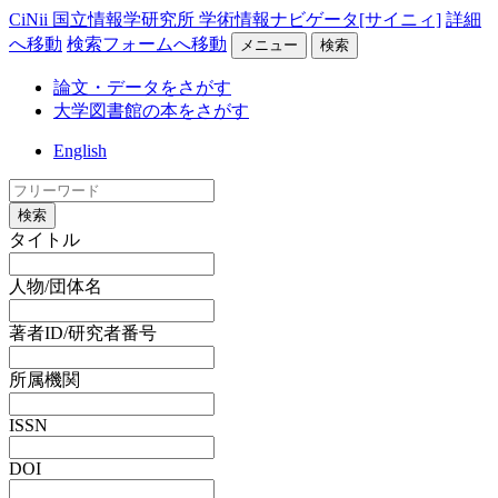
CiNii 国立情報学研究所 学術情報ナビゲータ[サイニィ]
詳細
へ移動
検索フォームへ移動
メニュー
検索
論文・データをさがす
大学図書館の本をさがす
English
検索
タイトル
人物/団体名
著者ID/研究者番号
所属機関
ISSN
DOI