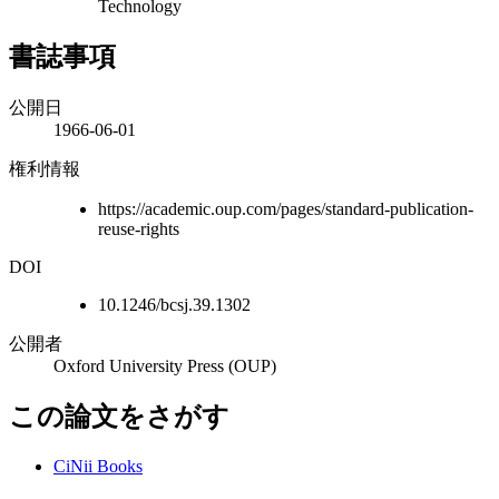
Technology
書誌事項
公開日
1966-06-01
権利情報
https://academic.oup.com/pages/standard-publication-
reuse-rights
DOI
10.1246/bcsj.39.1302
公開者
Oxford University Press (OUP)
この論文をさがす
CiNii Books