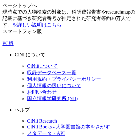
ページトップへ
現時点での人物検索の対象は、科研費報告書やresearchmapの
記載に基づき研究者番号が推定された研究者等約30万人で
す。
※詳しい説明はこちら
スマートフォン版
|
PC版
CiNiiについて
CiNiiについて
収録データベース一覧
利用規約・プライバシーポリシー
個人情報の扱いについて
お問い合わせ
国立情報学研究所 (NII)
ヘルプ
CiNii Research
CiNii Books - 大学図書館の本をさがす
メタデータ・API