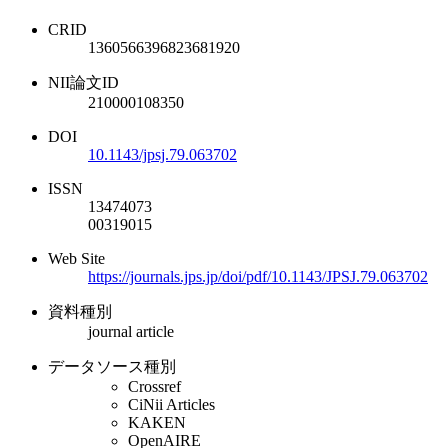
CRID
1360566396823681920
NII論文ID
210000108350
DOI
10.1143/jpsj.79.063702
ISSN
13474073
00319015
Web Site
https://journals.jps.jp/doi/pdf/10.1143/JPSJ.79.063702
資料種別
journal article
データソース種別
Crossref
CiNii Articles
KAKEN
OpenAIRE