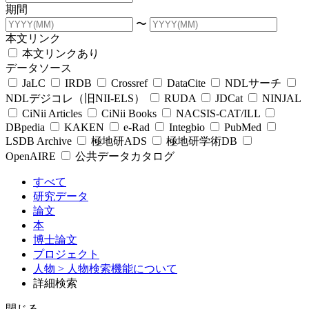
期間
〜
本文リンク
本文リンクあり
データソース
JaLC
IRDB
Crossref
DataCite
NDLサーチ
NDLデジコレ（旧NII-ELS）
RUDA
JDCat
NINJAL
CiNii Articles
CiNii Books
NACSIS-CAT/ILL
DBpedia
KAKEN
e-Rad
Integbio
PubMed
LSDB Archive
極地研ADS
極地研学術DB
OpenAIRE
公共データカタログ
すべて
研究データ
論文
本
博士論文
プロジェクト
人物
> 人物検索機能について
詳細検索
閉じる