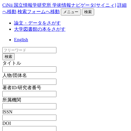
CiNii 国立情報学研究所 学術情報ナビゲータ[サイニィ]
詳細
へ移動
検索フォームへ移動
メニュー
検索
論文・データをさがす
大学図書館の本をさがす
English
検索
タイトル
人物/団体名
著者ID/研究者番号
所属機関
ISSN
DOI