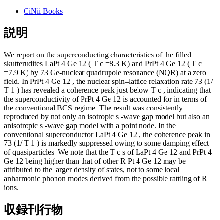
CiNii Books
説明
We report on the superconducting characteristics of the filled
skutterudites LaPt 4 Ge 12 ( T c =8.3 K) and PrPt 4 Ge 12 ( T c
=7.9 K) by 73 Ge-nuclear quadrupole resonance (NQR) at a zero
field. In PrPt 4 Ge 12 , the nuclear spin–lattice relaxation rate 73 (1/
T 1 ) has revealed a coherence peak just below T c , indicating that
the superconductivity of PrPt 4 Ge 12 is accounted for in terms of
the conventional BCS regime. The result was consistently
reproduced by not only an isotropic s -wave gap model but also an
anisotropic s -wave gap model with a point node. In the
conventional superconductor LaPt 4 Ge 12 , the coherence peak in
73 (1/ T 1 ) is markedly suppressed owing to some damping effect
of quasiparticles. We note that the T c s of LaPt 4 Ge 12 and PrPt 4
Ge 12 being higher than that of other R Pt 4 Ge 12 may be
attributed to the larger density of states, not to some local
anharmonic phonon modes derived from the possible rattling of R
ions.
収録刊行物