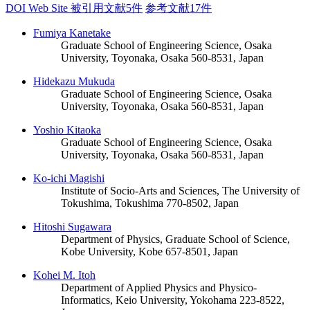
DOI
Web Site
被引用文献5件
参考文献17件
Fumiya Kanetake
Graduate School of Engineering Science, Osaka
University, Toyonaka, Osaka 560-8531, Japan
Hidekazu Mukuda
Graduate School of Engineering Science, Osaka
University, Toyonaka, Osaka 560-8531, Japan
Yoshio Kitaoka
Graduate School of Engineering Science, Osaka
University, Toyonaka, Osaka 560-8531, Japan
Ko-ichi Magishi
Institute of Socio-Arts and Sciences, The University of
Tokushima, Tokushima 770-8502, Japan
Hitoshi Sugawara
Department of Physics, Graduate School of Science,
Kobe University, Kobe 657-8501, Japan
Kohei M. Itoh
Department of Applied Physics and Physico-
Informatics, Keio University, Yokohama 223-8522,