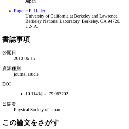
Japan
Eugene E. Haller
University of California at Berkeley and Lawrence
Berkeley National Laboratory, Berkeley, CA 94720,
U.S.A.
書誌事項
公開日
2010-06-15
資源種別
journal article
DOI
10.1143/jpsj.79.063702
公開者
Physical Society of Japan
この論文をさがす