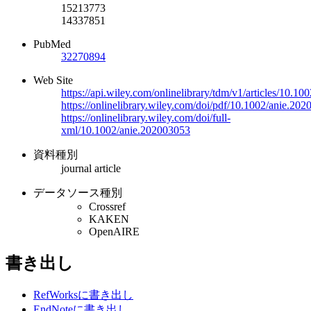
15213773
14337851
PubMed
32270894
Web Site
https://api.wiley.com/onlinelibrary/tdm/v1/articles/10
https://onlinelibrary.wiley.com/doi/pdf/10.1002/anie.20
https://onlinelibrary.wiley.com/doi/full-
xml/10.1002/anie.202003053
資料種別
journal article
データソース種別
Crossref
KAKEN
OpenAIRE
書き出し
RefWorksに書き出し
EndNoteに書き出し