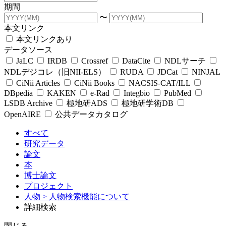
期間
〜
本文リンク
本文リンクあり
データソース
JaLC
IRDB
Crossref
DataCite
NDLサーチ
NDLデジコレ（旧NII-ELS）
RUDA
JDCat
NINJAL
CiNii Articles
CiNii Books
NACSIS-CAT/ILL
DBpedia
KAKEN
e-Rad
Integbio
PubMed
LSDB Archive
極地研ADS
極地研学術DB
OpenAIRE
公共データカタログ
すべて
研究データ
論文
本
博士論文
プロジェクト
人物
> 人物検索機能について
詳細検索
閉じる