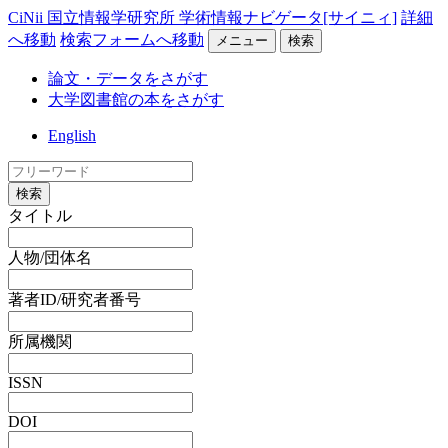
CiNii 国立情報学研究所 学術情報ナビゲータ[サイニィ]
詳細
へ移動
検索フォームへ移動
メニュー
検索
論文・データをさがす
大学図書館の本をさがす
English
検索
タイトル
人物/団体名
著者ID/研究者番号
所属機関
ISSN
DOI