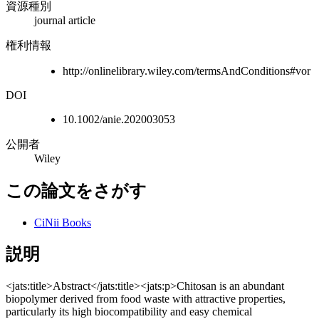
資源種別
journal article
権利情報
http://onlinelibrary.wiley.com/termsAndConditions#vor
DOI
10.1002/anie.202003053
公開者
Wiley
この論文をさがす
CiNii Books
説明
<jats:title>Abstract</jats:title><jats:p>Chitosan is an abundant
biopolymer derived from food waste with attractive properties,
particularly its high biocompatibility and easy chemical