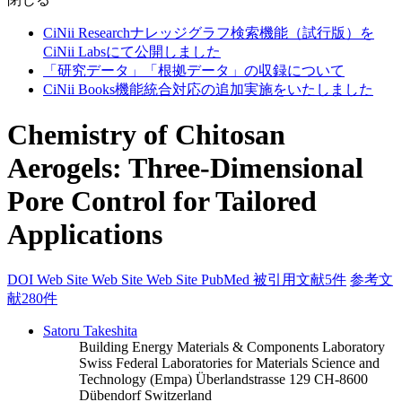
CiNii Researchナレッジグラフ検索機能（試行版）を
CiNii Labsにて公開しました
「研究データ」「根拠データ」の収録について
CiNii Books機能統合対応の追加実施をいたしました
Chemistry of Chitosan
Aerogels: Three‐Dimensional
Pore Control for Tailored
Applications
DOI
Web Site
Web Site
Web Site
PubMed
被引用文献5件
参考文
献280件
Satoru Takeshita
Building Energy Materials & Components Laboratory
Swiss Federal Laboratories for Materials Science and
Technology (Empa) Überlandstrasse 129 CH-8600
Dübendorf Switzerland