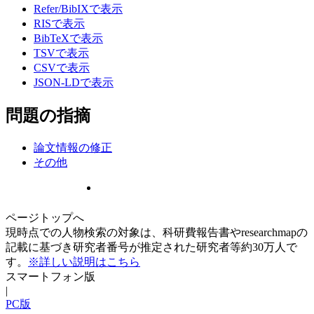
Refer/BibIXで表示
RISで表示
BibTeXで表示
TSVで表示
CSVで表示
JSON-LDで表示
問題の指摘
論文情報の修正
その他
ページトップへ
現時点での人物検索の対象は、科研費報告書やresearchmapの
記載に基づき研究者番号が推定された研究者等約30万人で
す。
※詳しい説明はこちら
スマートフォン版
|
PC版