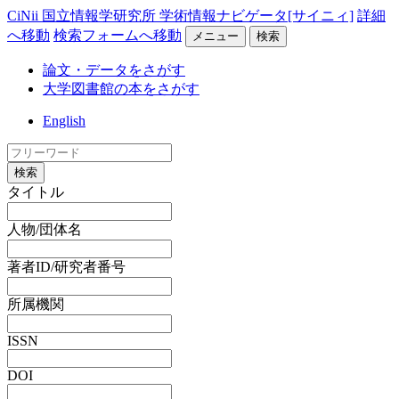
CiNii 国立情報学研究所 学術情報ナビゲータ[サイニィ]
詳細
へ移動
検索フォームへ移動
メニュー
検索
論文・データをさがす
大学図書館の本をさがす
English
検索
タイトル
人物/団体名
著者ID/研究者番号
所属機関
ISSN
DOI