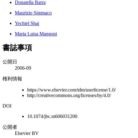
Donatella Barra
Maurizio Simmaco
Yechiel Shai
Maria Luisa Mangoni
書誌事項
公開日
2006-09
権利情報
https://www.elsevier.com/tdm/userlicense/1.0/
http://creativecommons.org/licenses/by/4.0/
DOI
10.1074/jbc.m606031200
公開者
Elsevier BV