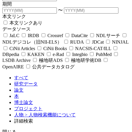
期間
〜
本文リンク
本文リンクあり
データソース
JaLC
IRDB
Crossref
DataCite
NDLサーチ
NDLデジコレ（旧NII-ELS）
RUDA
JDCat
NINJAL
CiNii Articles
CiNii Books
NACSIS-CAT/ILL
DBpedia
KAKEN
e-Rad
Integbio
PubMed
LSDB Archive
極地研ADS
極地研学術DB
OpenAIRE
公共データカタログ
すべて
研究データ
論文
本
博士論文
プロジェクト
人物
> 人物検索機能について
詳細検索
閉じる