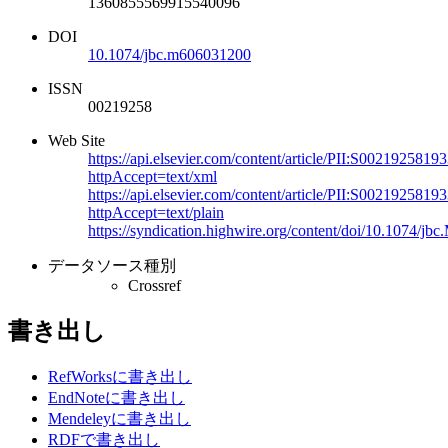
1360855569915540096
DOI
10.1074/jbc.m606031200
ISSN
00219258
Web Site
https://api.elsevier.com/content/article/PII:S002192581
httpAccept=text/xml
https://api.elsevier.com/content/article/PII:S002192581
httpAccept=text/plain
https://syndication.highwire.org/content/doi/10.1074/j
データソース種別
Crossref
書き出し
RefWorksに書き出し
EndNoteに書き出し
Mendeleyに書き出し
RDFで書き出し