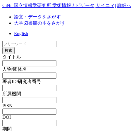
CiNii 国立情報学研究所 学術情報ナビゲータ[サイニィ]
詳細
論文・データをさがす
大学図書館の本をさがす
English
検索
タイトル
人物/団体名
著者ID/研究者番号
所属機関
ISSN
DOI
期間