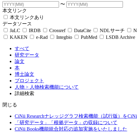
〜
本文リンク
本文リンクあり
データソース
JaLC
IRDB
Crossref
DataCite
NDLサーチ
N
KAKEN
e-Rad
Integbio
PubMed
LSDB Archive
すべて
研究データ
論文
本
博士論文
プロジェクト
人物
> 人物検索機能について
詳細検索
閉じる
CiNii Researchナレッジグラフ検索機能（試行版）をCiN
「研究データ」「根拠データ」の収録について
CiNii Books機能統合対応の追加実施をいたしました