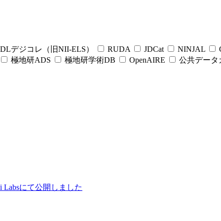
DLデジコレ（旧NII-ELS）
RUDA
JDCat
NINJAL
C
極地研ADS
極地研学術DB
OpenAIRE
公共データ
ii Labsにて公開しました