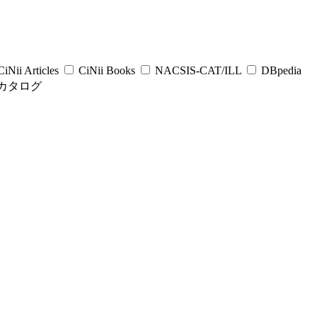
iNii Articles
CiNii Books
NACSIS-CAT/ILL
DBpedia
カタログ