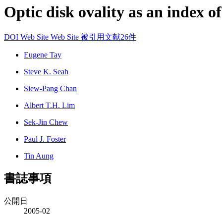
Optic disk ovality as an index o
DOI
Web Site
Web Site
被引用文献26件
Eugene Tay
Steve K. Seah
Siew-Pang Chan
Albert T.H. Lim
Sek-Jin Chew
Paul J. Foster
Tin Aung
書誌事項
公開日
2005-02