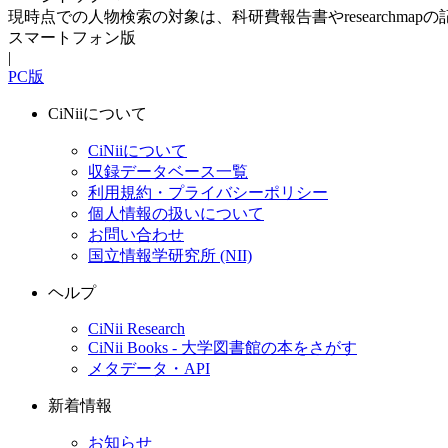
現時点での人物検索の対象は、科研費報告書やresearchma
スマートフォン版
|
PC版
CiNiiについて
CiNiiについて
収録データベース一覧
利用規約・プライバシーポリシー
個人情報の扱いについて
お問い合わせ
国立情報学研究所 (NII)
ヘルプ
CiNii Research
CiNii Books - 大学図書館の本をさがす
メタデータ・API
新着情報
お知らせ