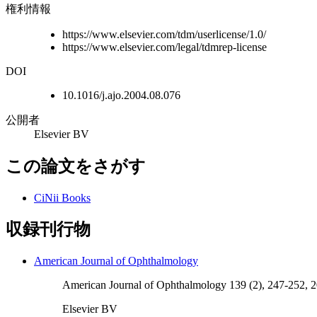
権利情報
https://www.elsevier.com/tdm/userlicense/1.0/
https://www.elsevier.com/legal/tdmrep-license
DOI
10.1016/j.ajo.2004.08.076
公開者
Elsevier BV
この論文をさがす
CiNii Books
収録刊行物
American Journal of Ophthalmology
American Journal of Ophthalmology 139 (2), 247-252, 
Elsevier BV