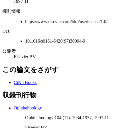
1997-11
権利情報
https://www.elsevier.com/tdm/userlicense/1.0/
DOI
10.1016/s0161-6420(97)30004-9
公開者
Elsevier BV
この論文をさがす
CiNii Books
収録刊行物
Ophthalmology
Ophthalmology 104 (11), 1934-1937, 1997-11
Elsevier BV