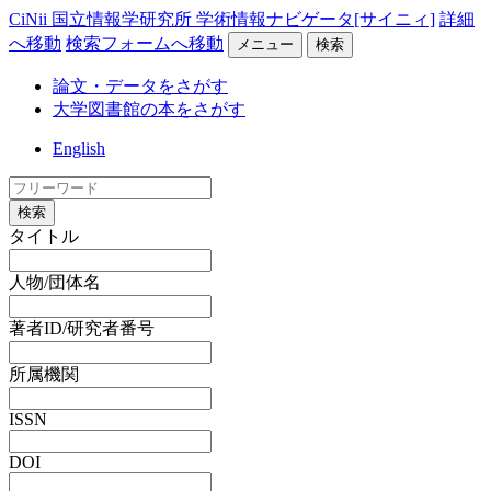
CiNii 国立情報学研究所 学術情報ナビゲータ[サイニィ]
詳細
へ移動
検索フォームへ移動
メニュー
検索
論文・データをさがす
大学図書館の本をさがす
English
検索
タイトル
人物/団体名
著者ID/研究者番号
所属機関
ISSN
DOI