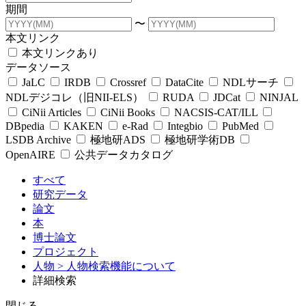
期間
〜
本文リンク
本文リンクあり
データソース
JaLC
IRDB
Crossref
DataCite
NDLサーチ
NDLデジコレ（旧NII-ELS）
RUDA
JDCat
NINJAL
CiNii Articles
CiNii Books
NACSIS-CAT/ILL
DBpedia
KAKEN
e-Rad
Integbio
PubMed
LSDB Archive
極地研ADS
極地研学術DB
OpenAIRE
公共データカタログ
すべて
研究データ
論文
本
博士論文
プロジェクト
人物
> 人物検索機能について
詳細検索
閉じる