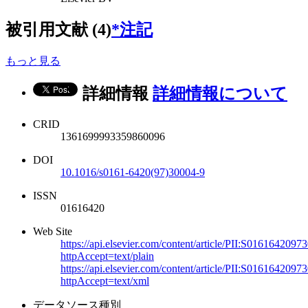
被引用文献 (4)
*注記
もっと見る
詳細情報
詳細情報について
CRID
1361699993359860096
DOI
10.1016/s0161-6420(97)30004-9
ISSN
01616420
Web Site
https://api.elsevier.com/content/article/PII:S016164209
httpAccept=text/plain
https://api.elsevier.com/content/article/PII:S016164209
httpAccept=text/xml
データソース種別