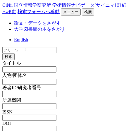
CiNii 国立情報学研究所 学術情報ナビゲータ[サイニィ]
詳細
へ移動
検索フォームへ移動
メニュー
検索
論文・データをさがす
大学図書館の本をさがす
English
検索
タイトル
人物/団体名
著者ID/研究者番号
所属機関
ISSN
DOI