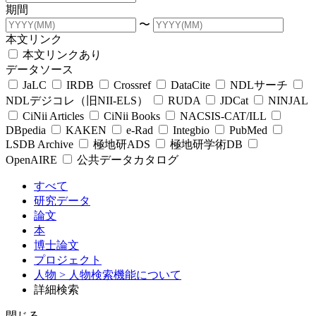
期間
〜
本文リンク
本文リンクあり
データソース
JaLC
IRDB
Crossref
DataCite
NDLサーチ
NDLデジコレ（旧NII-ELS）
RUDA
JDCat
NINJAL
CiNii Articles
CiNii Books
NACSIS-CAT/ILL
DBpedia
KAKEN
e-Rad
Integbio
PubMed
LSDB Archive
極地研ADS
極地研学術DB
OpenAIRE
公共データカタログ
すべて
研究データ
論文
本
博士論文
プロジェクト
人物
> 人物検索機能について
詳細検索
閉じる