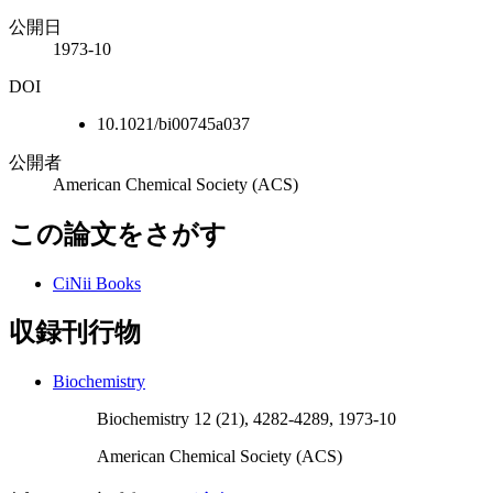
公開日
1973-10
DOI
10.1021/bi00745a037
公開者
American Chemical Society (ACS)
この論文をさがす
CiNii Books
収録刊行物
Biochemistry
Biochemistry 12 (21), 4282-4289, 1973-10
American Chemical Society (ACS)