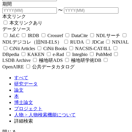
期間
〜
本文リンク
本文リンクあり
データソース
JaLC
IRDB
Crossref
DataCite
NDLサーチ
NDLデジコレ（旧NII-ELS）
RUDA
JDCat
NINJAL
CiNii Articles
CiNii Books
NACSIS-CAT/ILL
DBpedia
KAKEN
e-Rad
Integbio
PubMed
LSDB Archive
極地研ADS
極地研学術DB
OpenAIRE
公共データカタログ
すべて
研究データ
論文
本
博士論文
プロジェクト
人物
> 人物検索機能について
詳細検索
閉じる