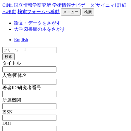
CiNii 国立情報学研究所 学術情報ナビゲータ[サイニィ]
詳細
へ移動
検索フォームへ移動
メニュー
検索
論文・データをさがす
大学図書館の本をさがす
English
検索
タイトル
人物/団体名
著者ID/研究者番号
所属機関
ISSN
DOI