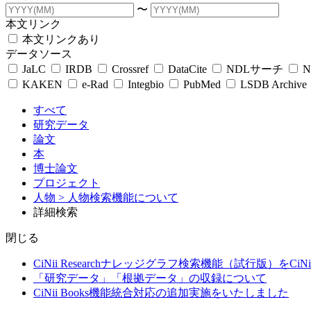
〜
本文リンク
本文リンクあり
データソース
JaLC
IRDB
Crossref
DataCite
NDLサーチ
N
KAKEN
e-Rad
Integbio
PubMed
LSDB Archive
すべて
研究データ
論文
本
博士論文
プロジェクト
人物
> 人物検索機能について
詳細検索
閉じる
CiNii Researchナレッジグラフ検索機能（試行版）をCiN
「研究データ」「根拠データ」の収録について
CiNii Books機能統合対応の追加実施をいたしました