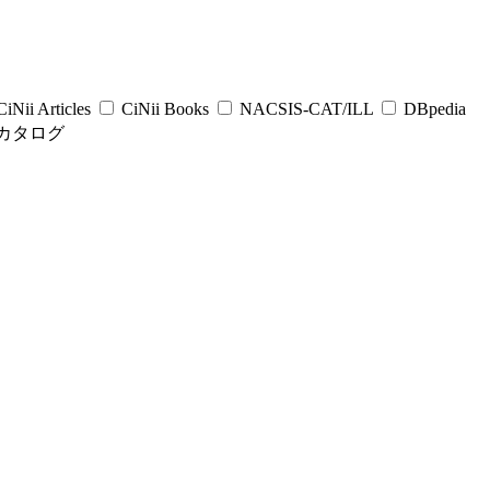
iNii Articles
CiNii Books
NACSIS-CAT/ILL
DBpedia
カタログ