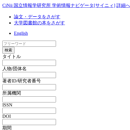
CiNii 国立情報学研究所 学術情報ナビゲータ[サイニィ]
詳細
論文・データをさがす
大学図書館の本をさがす
English
検索
タイトル
人物/団体名
著者ID/研究者番号
所属機関
ISSN
DOI
期間