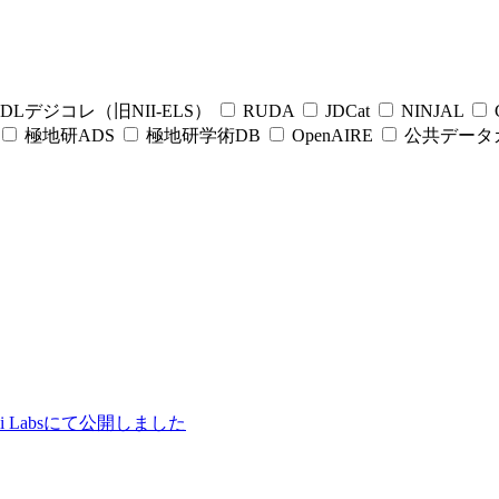
DLデジコレ（旧NII-ELS）
RUDA
JDCat
NINJAL
C
極地研ADS
極地研学術DB
OpenAIRE
公共データ
ii Labsにて公開しました