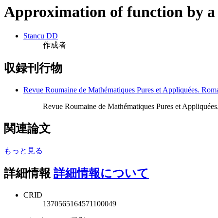
Approximation of function by a 
Stancu DD
作成者
収録刊行物
Revue Roumaine de Mathématiques Pures et Appliquées. Roma
Revue Roumaine de Mathématiques Pures et Appliquées.
関連論文
もっと見る
詳細情報
詳細情報について
CRID
1370565164571100049