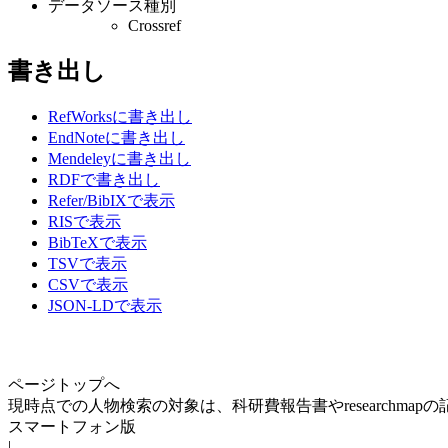
データソース種別
Crossref
書き出し
RefWorksに書き出し
EndNoteに書き出し
Mendeleyに書き出し
RDFで書き出し
Refer/BibIXで表示
RISで表示
BibTeXで表示
TSVで表示
CSVで表示
JSON-LDで表示
ページトップへ
現時点での人物検索の対象は、科研費報告書やresearchma
スマートフォン版
|