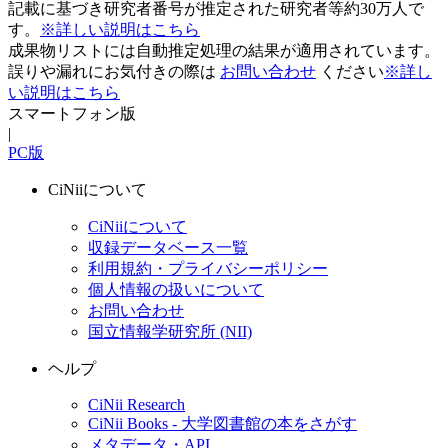
記載に基づき研究者番号が推定された研究者等約30万人で
す。
※詳しい説明はこちら
成果物リストには自動推定処理の結果が適用されています。
誤りや漏れにお気付きの際は
お問い合わせ
ください
※詳し
い説明はこちら
スマートフォン版
|
PC版
CiNiiについて
CiNiiについて
収録データベース一覧
利用規約・プライバシーポリシー
個人情報の扱いについて
お問い合わせ
国立情報学研究所 (NII)
ヘルプ
CiNii Research
CiNii Books - 大学図書館の本をさがす
メタデータ・API