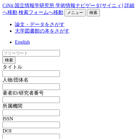
CiNii 国立情報学研究所 学術情報ナビゲータ[サイニィ]
詳細
へ移動
検索フォームへ移動
メニュー
検索
論文・データをさがす
大学図書館の本をさがす
English
検索
タイトル
人物/団体名
著者ID/研究者番号
所属機関
ISSN
DOI