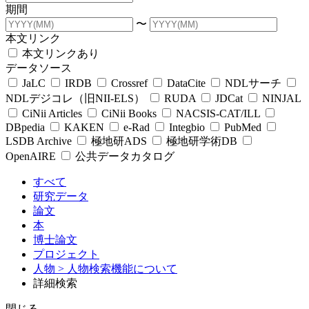
期間
〜
本文リンク
本文リンクあり
データソース
JaLC
IRDB
Crossref
DataCite
NDLサーチ
NDLデジコレ（旧NII-ELS）
RUDA
JDCat
NINJAL
CiNii Articles
CiNii Books
NACSIS-CAT/ILL
DBpedia
KAKEN
e-Rad
Integbio
PubMed
LSDB Archive
極地研ADS
極地研学術DB
OpenAIRE
公共データカタログ
すべて
研究データ
論文
本
博士論文
プロジェクト
人物
> 人物検索機能について
詳細検索
閉じる