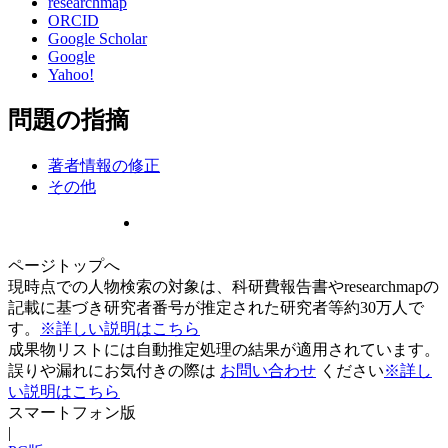
researchmap
ORCID
Google Scholar
Google
Yahoo!
問題の指摘
著者情報の修正
その他
ページトップへ
現時点での人物検索の対象は、科研費報告書やresearchmapの
記載に基づき研究者番号が推定された研究者等約30万人で
す。
※詳しい説明はこちら
成果物リストには自動推定処理の結果が適用されています。
誤りや漏れにお気付きの際は
お問い合わせ
ください
※詳し
い説明はこちら
スマートフォン版
|