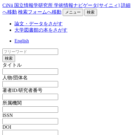
CiNii 国立情報学研究所 学術情報ナビゲータ[サイニィ]
詳細
へ移動
検索フォームへ移動
メニュー
検索
論文・データをさがす
大学図書館の本をさがす
English
検索
タイトル
人物/団体名
著者ID/研究者番号
所属機関
ISSN
DOI