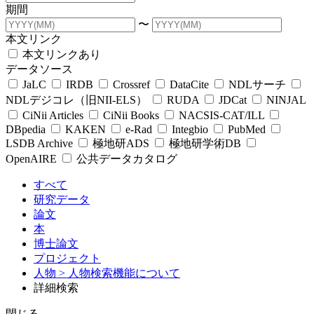
期間
〜
本文リンク
本文リンクあり
データソース
JaLC
IRDB
Crossref
DataCite
NDLサーチ
NDLデジコレ（旧NII-ELS）
RUDA
JDCat
NINJAL
CiNii Articles
CiNii Books
NACSIS-CAT/ILL
DBpedia
KAKEN
e-Rad
Integbio
PubMed
LSDB Archive
極地研ADS
極地研学術DB
OpenAIRE
公共データカタログ
すべて
研究データ
論文
本
博士論文
プロジェクト
人物
> 人物検索機能について
詳細検索
閉じる