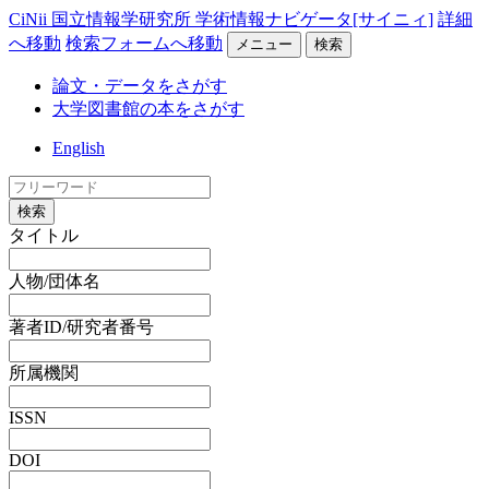
CiNii 国立情報学研究所 学術情報ナビゲータ[サイニィ]
詳細
へ移動
検索フォームへ移動
メニュー
検索
論文・データをさがす
大学図書館の本をさがす
English
検索
タイトル
人物/団体名
著者ID/研究者番号
所属機関
ISSN
DOI