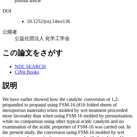
journal article
DOI
10.1252/jcej.14we136
公開者
公益社団法人 化学工学会
この論文をさがす
NDL SEARCH
CiNii Books
説明
We have earlier showed how the catalytic conversion of 1,2-
propandiol to propanal using FSM-16 (#16 folded sheets of
mesoporous materials) when molded by wet treatment proceeded
more favorably than when using FSM-16 molded by pressurization,
while no comparison using other typical acidic catalysts and no
examination of the acidic properties of FSM-16 was carried out. In
the present study, the conversion using FSM-16 molded by wet