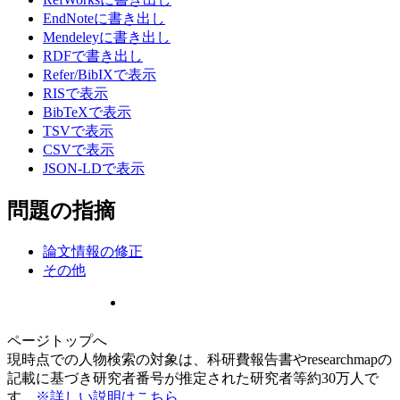
EndNoteに書き出し
Mendeleyに書き出し
RDFで書き出し
Refer/BibIXで表示
RISで表示
BibTeXで表示
TSVで表示
CSVで表示
JSON-LDで表示
問題の指摘
論文情報の修正
その他
ページトップへ
現時点での人物検索の対象は、科研費報告書やresearchmapの
記載に基づき研究者番号が推定された研究者等約30万人で
す。
※詳しい説明はこちら