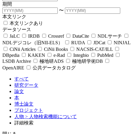
期間
〜
本文リンク
本文リンクあり
データソース
JaLC
IRDB
Crossref
DataCite
NDLサーチ
NDLデジコレ（旧NII-ELS）
RUDA
JDCat
NINJAL
CiNii Articles
CiNii Books
NACSIS-CAT/ILL
DBpedia
KAKEN
e-Rad
Integbio
PubMed
LSDB Archive
極地研ADS
極地研学術DB
OpenAIRE
公共データカタログ
すべて
研究データ
論文
本
博士論文
プロジェクト
人物
> 人物検索機能について
詳細検索
閉じる