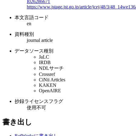
I026286671
https://www.jstage.jst.go.jp/article/jcej/48/3/48_14we136
本文言語コード
en
資料種別
journal article
データソース種別
JaLC
IRDB
NDLサーチ
Crossref
CiNii Articles
KAKEN
OpenAIRE
抄録ライセンスフラグ
使用不可
書き出し
RefWorksに書き出し