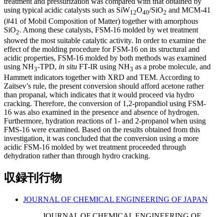
treatment and pressurization was compared with that obtained by
using typical acidic catalysts such as SiW
O
/SiO
and MCM-41
12
40
2
(#41 of Mobil Composition of Matter) together with amorphous
SiO
. Among these catalysts, FSM-16 molded by wet treatment
2
showed the most suitable catalytic activity. In order to examine the
effect of the molding procedure for FSM-16 on its structural and
acidic properties, FSM-16 molded by both methods was examined
using NH
-TPD,
in situ
FT-IR using NH
as a probe molecule, and
3
3
Hammett indicators together with XRD and TEM. According to
Zaitsev’s rule, the present conversion should afford acetone rather
than propanal, which indicates that it would proceed via hydro
cracking. Therefore, the conversion of 1,2-propandiol using FSM-
16 was also examined in the presence and absence of hydrogen.
Furthermore, hydration reactions of 1- and 2-propanol when using
FMS-16 were examined. Based on the results obtained from this
investigation, it was concluded that the conversion using a more
acidic FSM-16 molded by wet treatment proceeded through
dehydration rather than through hydro cracking.
収録刊行物
JOURNAL OF CHEMICAL ENGINEERING OF JAPAN
JOURNAL OF CHEMICAL ENGINEERING OF