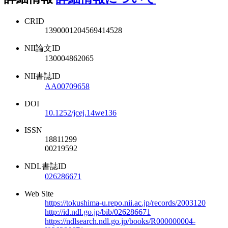
CRID
1390001204569414528
NII論文ID
130004862065
NII書誌ID
AA00709658
DOI
10.1252/jcej.14we136
ISSN
18811299
00219592
NDL書誌ID
026286671
Web Site
https://tokushima-u.repo.nii.ac.jp/records/2003120
http://id.ndl.go.jp/bib/026286671
https://ndlsearch.ndl.go.jp/books/R000000004-