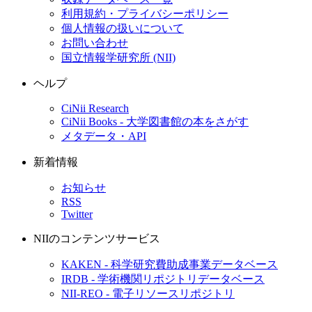
利用規約・プライバシーポリシー
個人情報の扱いについて
お問い合わせ
国立情報学研究所 (NII)
ヘルプ
CiNii Research
CiNii Books - 大学図書館の本をさがす
メタデータ・API
新着情報
お知らせ
RSS
Twitter
NIIのコンテンツサービス
KAKEN - 科学研究費助成事業データベース
IRDB - 学術機関リポジトリデータベース
NII-REO - 電子リソースリポジトリ