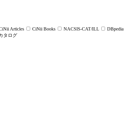
iNii Articles
CiNii Books
NACSIS-CAT/ILL
DBpedia
カタログ