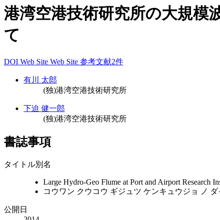
港湾空港技術研究所の大規模
て
DOI
Web Site
Web Site
参考文献2件
有川 太郎
(独)港湾空港技術研究所
下迫 健一郎
(独)港湾空港技術研究所
書誌事項
タイトル別名
Large Hydro-Geo Flume at Port and Airport Research Inst
コウワン クウコウ ギジュツ ケンキュウジョ ノ ダイ
公開日
2014