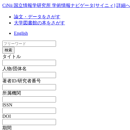
CiNii 国立情報学研究所 学術情報ナビゲータ[サイニィ]
詳細
論文・データをさがす
大学図書館の本をさがす
English
検索
タイトル
人物/団体名
著者ID/研究者番号
所属機関
ISSN
DOI
期間