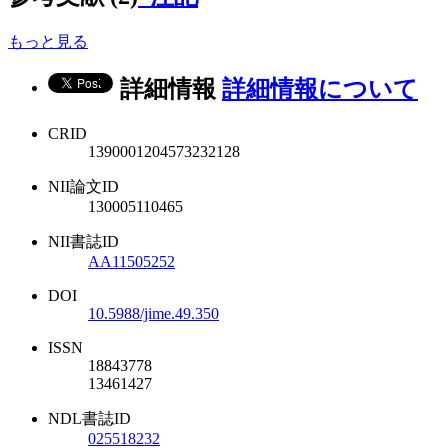
もっと見る
詳細情報
詳細情報について
CRID
1390001204573232128
NII論文ID
130005110465
NII書誌ID
AA11505252
DOI
10.5988/jime.49.350
ISSN
18843778
13461427
NDL書誌ID
025518232