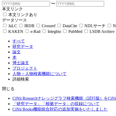
〜
本文リンク
本文リンクあり
データソース
JaLC
IRDB
Crossref
DataCite
NDLサーチ
N
KAKEN
e-Rad
Integbio
PubMed
LSDB Archive
すべて
研究データ
論文
本
博士論文
プロジェクト
人物
> 人物検索機能について
詳細検索
閉じる
CiNii Researchナレッジグラフ検索機能（試行版）をCiN
「研究データ」「根拠データ」の収録について
CiNii Books機能統合対応の追加実施をいたしました