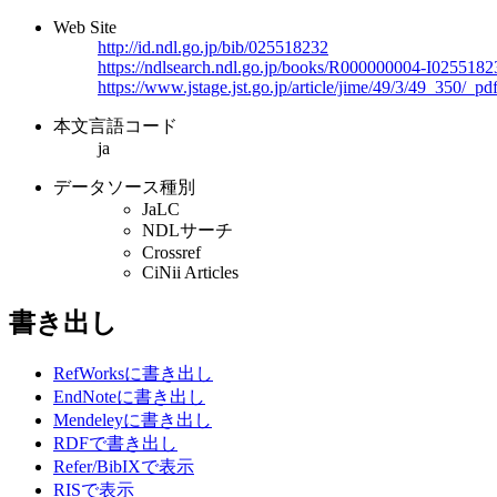
Web Site
http://id.ndl.go.jp/bib/025518232
https://ndlsearch.ndl.go.jp/books/R000000004-I0255182
https://www.jstage.jst.go.jp/article/jime/49/3/49_350/_pd
本文言語コード
ja
データソース種別
JaLC
NDLサーチ
Crossref
CiNii Articles
書き出し
RefWorksに書き出し
EndNoteに書き出し
Mendeleyに書き出し
RDFで書き出し
Refer/BibIXで表示
RISで表示