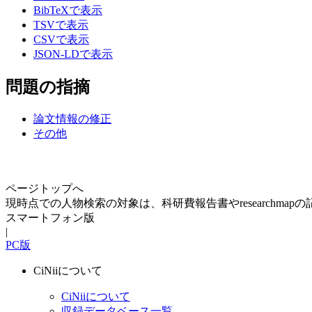
BibTeXで表示
TSVで表示
CSVで表示
JSON-LDで表示
問題の指摘
論文情報の修正
その他
ページトップへ
現時点での人物検索の対象は、科研費報告書やresearchma
スマートフォン版
|
PC版
CiNiiについて
CiNiiについて
収録データベース一覧