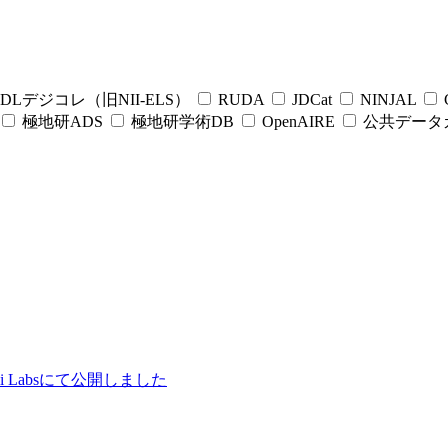
DLデジコレ（旧NII-ELS）
RUDA
JDCat
NINJAL
C
極地研ADS
極地研学術DB
OpenAIRE
公共データ
ii Labsにて公開しました