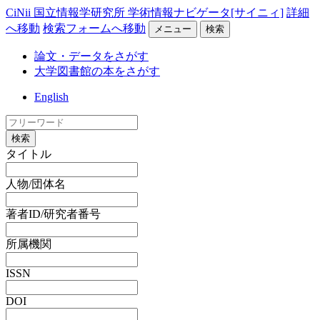
CiNii 国立情報学研究所 学術情報ナビゲータ[サイニィ]
詳細
へ移動
検索フォームへ移動
メニュー
検索
論文・データをさがす
大学図書館の本をさがす
English
検索
タイトル
人物/団体名
著者ID/研究者番号
所属機関
ISSN
DOI