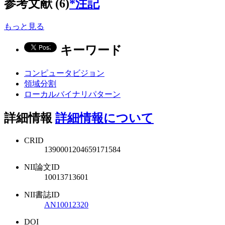
参考文献 (6)
*注記
もっと見る
キーワード
コンピュータビジョン
領域分割
ローカルバイナリパターン
詳細情報
詳細情報について
CRID
1390001204659171584
NII論文ID
10013713601
NII書誌ID
AN10012320
DOI