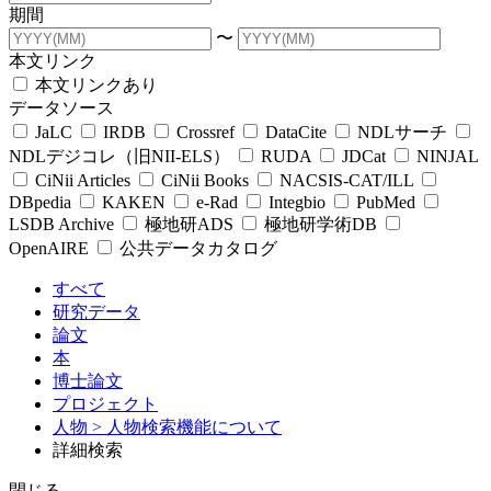
期間
〜
本文リンク
本文リンクあり
データソース
JaLC
IRDB
Crossref
DataCite
NDLサーチ
NDLデジコレ（旧NII-ELS）
RUDA
JDCat
NINJAL
CiNii Articles
CiNii Books
NACSIS-CAT/ILL
DBpedia
KAKEN
e-Rad
Integbio
PubMed
LSDB Archive
極地研ADS
極地研学術DB
OpenAIRE
公共データカタログ
すべて
研究データ
論文
本
博士論文
プロジェクト
人物
> 人物検索機能について
詳細検索
閉じる