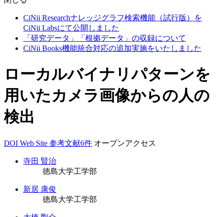
CiNii Researchナレッジグラフ検索機能（試行版）を
CiNii Labsにて公開しました
「研究データ」「根拠データ」の収録について
CiNii Books機能統合対応の追加実施をいたしました
ローカルバイナリパターンを
用いたカメラ画像からの人の
検出
DOI
Web Site
参考文献6件
オープンアクセス
寺田 賢治
徳島大学工学部
新居 康俊
徳島大学工学部