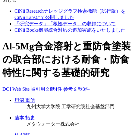
CiNii Researchナレッジグラフ検索機能（試行版）を
CiNii Labsにて公開しました
「研究データ」「根拠データ」の収録について
CiNii Books機能統合対応の追加実施をいたしました
Al-5Mg合金溶射と重防食塗装
の取合部における耐食・防食
特性に関する基礎的研究
DOI
Web Site
被引用文献4件
参考文献3件
貝沼 重信
九州大学大学院 工学研究院社会基盤部門
藤本 拓史
メタウォーター株式会社