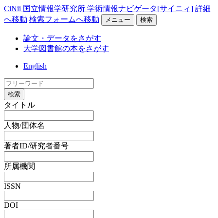
CiNii 国立情報学研究所 学術情報ナビゲータ[サイニィ]
詳細
へ移動
検索フォームへ移動
メニュー
検索
論文・データをさがす
大学図書館の本をさがす
English
検索
タイトル
人物/団体名
著者ID/研究者番号
所属機関
ISSN
DOI