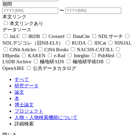
期間
〜
本文リンク
本文リンクあり
データソース
JaLC
IRDB
Crossref
DataCite
NDLサーチ
NDLデジコレ（旧NII-ELS）
RUDA
JDCat
NINJAL
CiNii Articles
CiNii Books
NACSIS-CAT/ILL
DBpedia
KAKEN
e-Rad
Integbio
PubMed
LSDB Archive
極地研ADS
極地研学術DB
OpenAIRE
公共データカタログ
すべて
研究データ
論文
本
博士論文
プロジェクト
人物
> 人物検索機能について
詳細検索
閉じる