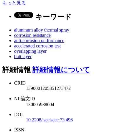
もっと見る
キーワード
aluminum alloy thermal spray
corrosion resistance
anti-corrosion performance
accelerated corrosion test
overlapping layer
butt layer
詳細情報
詳細情報について
CRID
1390001205351273472
NII論文ID
130005988604
DOI
10.2208/jscejseee.73.496
ISSN