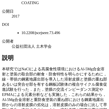
COATING
公開日
2017
DOI
10.2208/jscejseee.73.496
公開者
公益社団法人 土木学会
説明
本研究ではNaClによる高腐食性環境におけるAl-5Mg合金溶
射と塗装の取合部の耐食・防食特性を明らかにするために，
線・帯状の鋼素地露出部を導入した溶射皮膜と塗膜の重ね部
あるいは突合せ部を有する鋼板試験体の複合サイクル腐食促
進試験を行った．また，塗膜の交流インピーダンス測定や
EPMAによる元素分析なども実施した．これらの結果から，
Al-5Mg合金溶射と重防食塗装の重ね部における鋼素地露出
部からの溶射皮膜の劣化は，溶射皮膜のみの場合に比して早