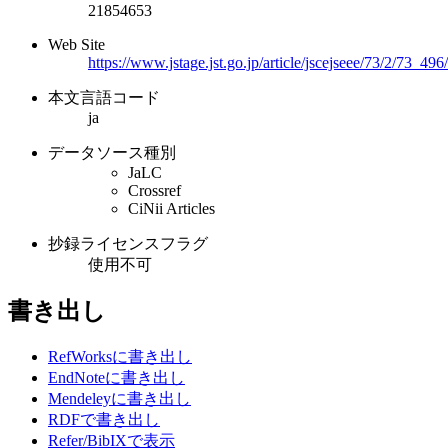
21854653
Web Site
https://www.jstage.jst.go.jp/article/jscejseee/73/2/73_496
本文言語コード
ja
データソース種別
JaLC
Crossref
CiNii Articles
抄録ライセンスフラグ
使用不可
書き出し
RefWorksに書き出し
EndNoteに書き出し
Mendeleyに書き出し
RDFで書き出し
Refer/BibIXで表示