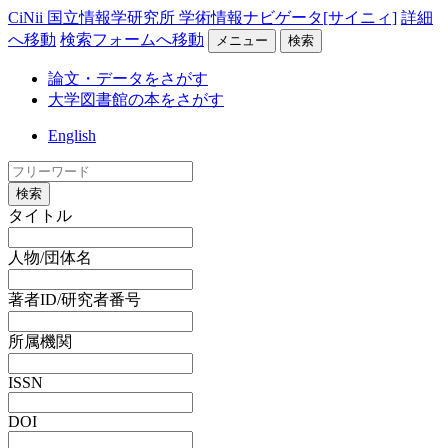
CiNii 国立情報学研究所 学術情報ナビゲータ[サイニィ]
詳細
へ移動
検索フォームへ移動
メニュー
検索
論文・データをさがす
大学図書館の本をさがす
English
検索
タイトル
人物/団体名
著者ID/研究者番号
所属機関
ISSN
DOI