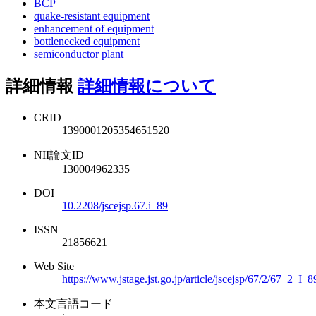
BCP
quake-resistant equipment
enhancement of equipment
bottlenecked equipment
semiconductor plant
詳細情報
詳細情報について
CRID
1390001205354651520
NII論文ID
130004962335
DOI
10.2208/jscejsp.67.i_89
ISSN
21856621
Web Site
https://www.jstage.jst.go.jp/article/jscejsp/67/2/67_2_I_8
本文言語コード