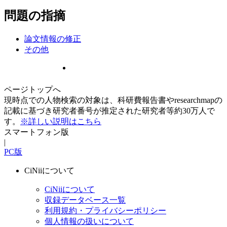
問題の指摘
論文情報の修正
その他
ページトップへ
現時点での人物検索の対象は、科研費報告書やresearchmapの
記載に基づき研究者番号が推定された研究者等約30万人で
す。
※詳しい説明はこちら
スマートフォン版
|
PC版
CiNiiについて
CiNiiについて
収録データベース一覧
利用規約・プライバシーポリシー
個人情報の扱いについて