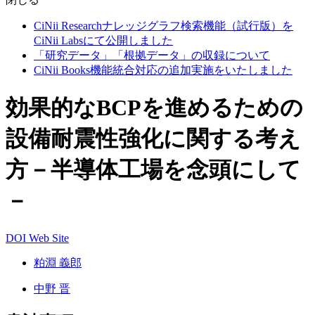
CiNii Researchナレッジグラフ検索機能（試行版）を
CiNii Labsにて公開しました
「研究データ」「根拠データ」の収録について
CiNii Books機能統合対応の追加実施をいたしました
効果的なBCPを進めるための
設備耐震性強化に関する考え
方－半導体工場を念頭にして
－
DOI
Web Site
粕淵 義郎
中野 晋