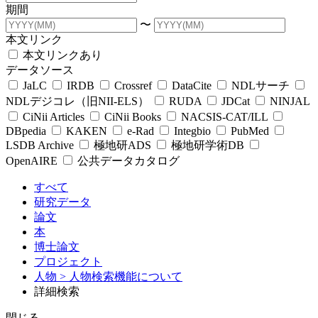
期間
〜
本文リンク
本文リンクあり
データソース
JaLC
IRDB
Crossref
DataCite
NDLサーチ
NDLデジコレ（旧NII-ELS）
RUDA
JDCat
NINJAL
CiNii Articles
CiNii Books
NACSIS-CAT/ILL
DBpedia
KAKEN
e-Rad
Integbio
PubMed
LSDB Archive
極地研ADS
極地研学術DB
OpenAIRE
公共データカタログ
すべて
研究データ
論文
本
博士論文
プロジェクト
人物
> 人物検索機能について
詳細検索
閉じる