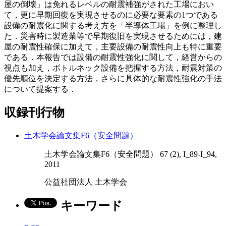
屋の倒壊」は免れるレベルの耐震補強がされた工場におい
て，更に早期回復を実現させるのに必要な要素の1つである
設備の耐震化に関する考え方を「半導体工場」を例に整理し
た．災害時に製造業等で早期復旧を実現させるためには，建
屋の耐震性確保に加えて，主要設備の耐震性向上も特に重要
である．本報告では設備の耐震性強化に関して，経営からの
視点も加え，ボトルネック設備を把握する方法，耐震対策の
優先順位を決定する方法，さらに具体的な耐震性強化の手法
について提案する．
収録刊行物
土木学会論文集F6（安全問題）
土木学会論文集F6（安全問題） 67 (2), I_89-I_94,
2011
公益社団法人 土木学会
キーワード