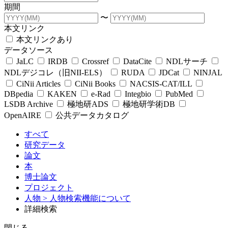
期間
〜
本文リンク
本文リンクあり
データソース
JaLC
IRDB
Crossref
DataCite
NDLサーチ
NDLデジコレ（旧NII-ELS）
RUDA
JDCat
NINJAL
CiNii Articles
CiNii Books
NACSIS-CAT/ILL
DBpedia
KAKEN
e-Rad
Integbio
PubMed
LSDB Archive
極地研ADS
極地研学術DB
OpenAIRE
公共データカタログ
すべて
研究データ
論文
本
博士論文
プロジェクト
人物
> 人物検索機能について
詳細検索
閉じる