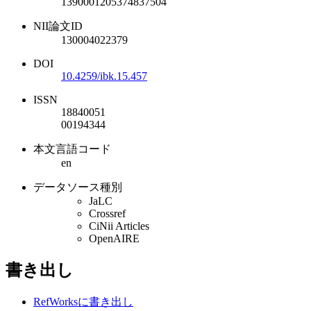
1390001205374837504
NII論文ID
130004022379
DOI
10.4259/ibk.15.457
ISSN
18840051
00194344
本文言語コード
en
データソース種別
JaLC
Crossref
CiNii Articles
OpenAIRE
書き出し
RefWorksに書き出し