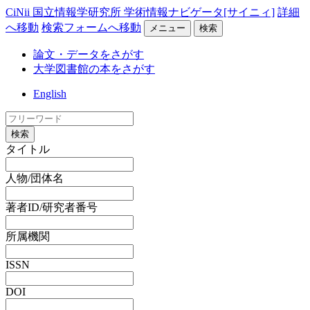
CiNii 国立情報学研究所 学術情報ナビゲータ[サイニィ]
詳細
へ移動
検索フォームへ移動
メニュー
検索
論文・データをさがす
大学図書館の本をさがす
English
検索
タイトル
人物/団体名
著者ID/研究者番号
所属機関
ISSN
DOI