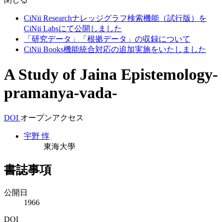
CiNii Researchナレッジグラフ検索機能（試行版）を
CiNii Labsにて公開しました
「研究データ」「根拠データ」の収録について
CiNii Books機能統合対応の追加実施をいたしました
A Study of Jaina Epistemology-
pramanya-vada-
DOI
オープンアクセス
宇野 惇
東海大學
書誌事項
公開日
1966
DOI