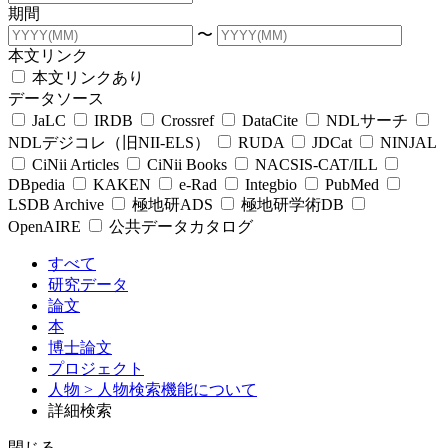
期間
〜
本文リンク
本文リンクあり
データソース
JaLC
IRDB
Crossref
DataCite
NDLサーチ
NDLデジコレ（旧NII-ELS）
RUDA
JDCat
NINJAL
CiNii Articles
CiNii Books
NACSIS-CAT/ILL
DBpedia
KAKEN
e-Rad
Integbio
PubMed
LSDB Archive
極地研ADS
極地研学術DB
OpenAIRE
公共データカタログ
すべて
研究データ
論文
本
博士論文
プロジェクト
人物
> 人物検索機能について
詳細検索
閉じる