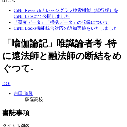
CiNii Researchナレッジグラフ検索機能（試行版）を
CiNii Labsにて公開しました
「研究データ」「根拠データ」の収録について
CiNii Books機能統合対応の追加実施をいたしました
「喩伽論記」唯識論者考 -特
に遠法師と融法師の断結をめ
ぐつて-
DOI
吉田 道興
荻窪高校
書誌事項
タイトル別名