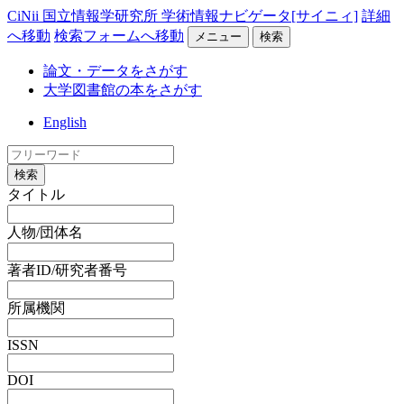
CiNii 国立情報学研究所 学術情報ナビゲータ[サイニィ]
詳細
へ移動
検索フォームへ移動
メニュー
検索
論文・データをさがす
大学図書館の本をさがす
English
検索
タイトル
人物/団体名
著者ID/研究者番号
所属機関
ISSN
DOI