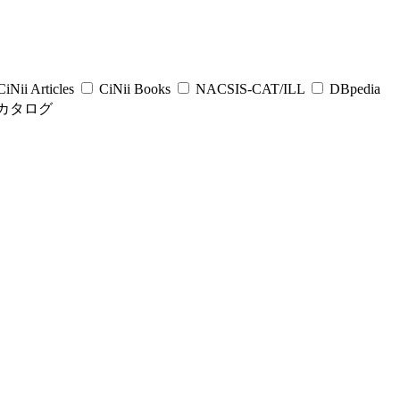
iNii Articles
CiNii Books
NACSIS-CAT/ILL
DBpedia
カタログ