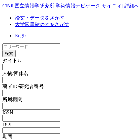
CiNii 国立情報学研究所 学術情報ナビゲータ[サイニィ]
詳細
論文・データをさがす
大学図書館の本をさがす
English
検索
タイトル
人物/団体名
著者ID/研究者番号
所属機関
ISSN
DOI
期間