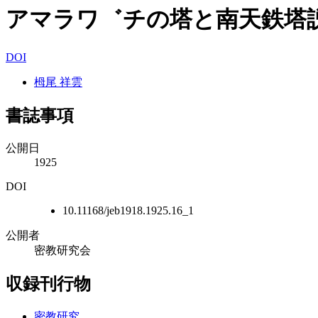
アマラワ゛チの塔と南天鉄塔
DOI
栂尾 祥雲
書誌事項
公開日
1925
DOI
10.11168/jeb1918.1925.16_1
公開者
密教研究会
収録刊行物
密教研究