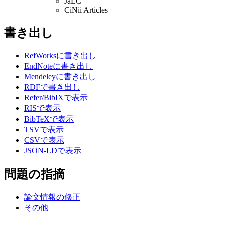
JaLC
CiNii Articles
書き出し
RefWorksに書き出し
EndNoteに書き出し
Mendeleyに書き出し
RDFで書き出し
Refer/BibIXで表示
RISで表示
BibTeXで表示
TSVで表示
CSVで表示
JSON-LDで表示
問題の指摘
論文情報の修正
その他