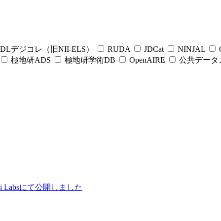
DLデジコレ（旧NII-ELS）
RUDA
JDCat
NINJAL
C
極地研ADS
極地研学術DB
OpenAIRE
公共データ
ii Labsにて公開しました