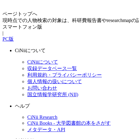
ページトップへ
現時点での人物検索の対象は、科研費報告書やresearchma
スマートフォン版
|
PC版
CiNiiについて
CiNiiについて
収録データベース一覧
利用規約・プライバシーポリシー
個人情報の扱いについて
お問い合わせ
国立情報学研究所 (NII)
ヘルプ
CiNii Research
CiNii Books - 大学図書館の本をさがす
メタデータ・API