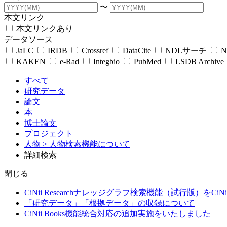
〜
本文リンク
本文リンクあり
データソース
JaLC
IRDB
Crossref
DataCite
NDLサーチ
N
KAKEN
e-Rad
Integbio
PubMed
LSDB Archive
すべて
研究データ
論文
本
博士論文
プロジェクト
人物
> 人物検索機能について
詳細検索
閉じる
CiNii Researchナレッジグラフ検索機能（試行版）をCiN
「研究データ」「根拠データ」の収録について
CiNii Books機能統合対応の追加実施をいたしました