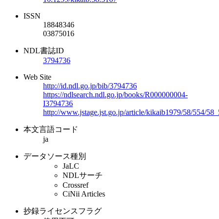
ISSN
18848346
03875016
NDL書誌ID
3794736
Web Site
http://id.ndl.go.jp/bib/3794736
https://ndlsearch.ndl.go.jp/books/R000000004-
I3794736
http://www.jstage.jst.go.jp/article/kikaib1979/58/554/5
本文言語コード
ja
データソース種別
JaLC
NDLサーチ
Crossref
CiNii Articles
抄録ライセンスフラグ