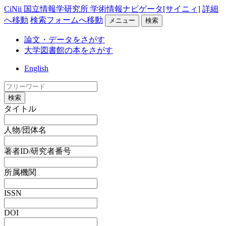
CiNii 国立情報学研究所 学術情報ナビゲータ[サイニィ]
詳細
へ移動
検索フォームへ移動
メニュー
検索
論文・データをさがす
大学図書館の本をさがす
English
検索
タイトル
人物/団体名
著者ID/研究者番号
所属機関
ISSN
DOI