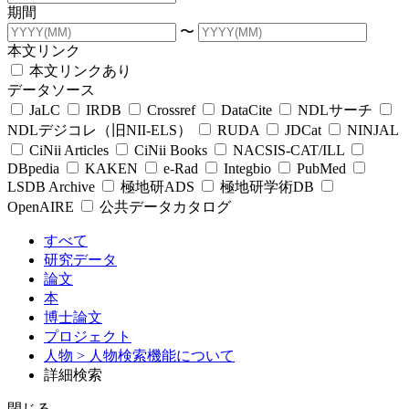
期間
〜
本文リンク
本文リンクあり
データソース
JaLC
IRDB
Crossref
DataCite
NDLサーチ
NDLデジコレ（旧NII-ELS）
RUDA
JDCat
NINJAL
CiNii Articles
CiNii Books
NACSIS-CAT/ILL
DBpedia
KAKEN
e-Rad
Integbio
PubMed
LSDB Archive
極地研ADS
極地研学術DB
OpenAIRE
公共データカタログ
すべて
研究データ
論文
本
博士論文
プロジェクト
人物
> 人物検索機能について
詳細検索
閉じる