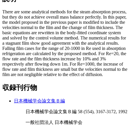
There are some analytical methods for the steam absorption process,
but they do not achieve overall mass balance perfectly. In this paper,
the model proposed in the previous paper is modified to include the
velocities normal to the film and the change of film thickness. The
basic equations are rewritten in the body-fitted coordinate system
and solved by the control volume method. The numerical results for
a stagnant film show good agreement with the analytical results.
Falling film cases for the range of 20-1000 in Re used in absorption
refrigeration are calculated by the proposed method. For Re=20, the
flow rate and the film thickness increase by 10% and 3%
respectively after flowing down 1m. For Re=1000, the increase of
flow rate and film thickness are small but the velocities normal to the
film are not negligible relative to the effect of diffusion.
収録刊行物
日本機械学会論文集Ｂ編
日本機械学会論文集Ｂ編 58 (554), 3167-3172, 1992
一般社団法人 日本機械学会