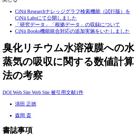
CiNii Researchナレッジグラフ検索機能（試行版）を
CiNii Labsにて公開しました
「研究データ」「根拠データ」の収録について
CiNii Books機能統合対応の追加実施をいたしました
臭化リチウム水溶液膜への水
蒸気の吸収に関する数値計算
法の考察
DOI
Web Site
Web Site
被引用文献1件
清田 正徳
森岡 斎
書誌事項