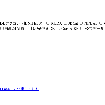
DLデジコレ（旧NII-ELS）
RUDA
JDCat
NINJAL
C
極地研ADS
極地研学術DB
OpenAIRE
公共データ
ii Labsにて公開しました