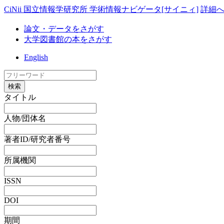
CiNii 国立情報学研究所 学術情報ナビゲータ[サイニィ]
詳細
論文・データをさがす
大学図書館の本をさがす
English
検索
タイトル
人物/団体名
著者ID/研究者番号
所属機関
ISSN
DOI
期間