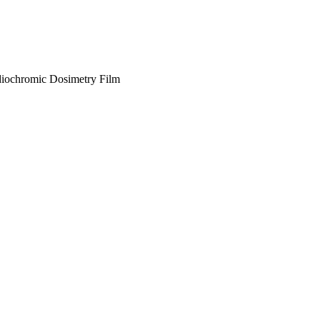
adiochromic Dosimetry Film