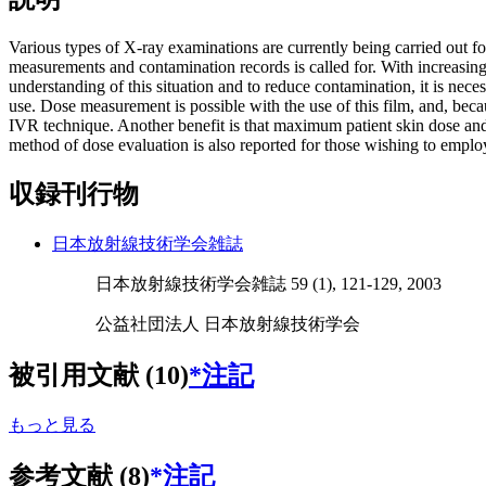
Various types of X-ray examinations are currently being carried out 
measurements and contamination records is called for. With increasi
understanding of this situation and to reduce contamination, it is nec
use. Dose measurement is possible with the use of this film, and, beca
IVR technique. Another benefit is that maximum patient skin dose and
method of dose evaluation is also reported for those wishing to employ i
収録刊行物
日本放射線技術学会雑誌
日本放射線技術学会雑誌 59 (1), 121-129, 2003
公益社団法人 日本放射線技術学会
被引用文献 (10)
*注記
もっと見る
参考文献 (8)
*注記