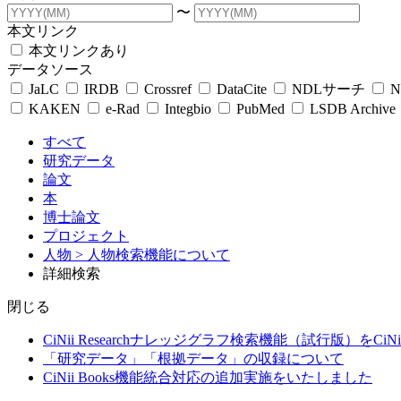
〜
本文リンク
本文リンクあり
データソース
JaLC
IRDB
Crossref
DataCite
NDLサーチ
N
KAKEN
e-Rad
Integbio
PubMed
LSDB Archive
すべて
研究データ
論文
本
博士論文
プロジェクト
人物
> 人物検索機能について
詳細検索
閉じる
CiNii Researchナレッジグラフ検索機能（試行版）をCiN
「研究データ」「根拠データ」の収録について
CiNii Books機能統合対応の追加実施をいたしました