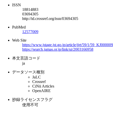
ISSN
18814883
03694305
http://id.crossref.org/issn/03694305
PubMed
12577009
Web Site
https://www.jstage.jst.go.jp/article/jjrt/59/1/59_KJ0000
https://search.jamas.or.jp/link/ui/2003166958
本文言語コード
ja
データソース種別
JaLC
Crossref
CiNii Articles
OpenAIRE
抄録ライセンスフラグ
使用不可