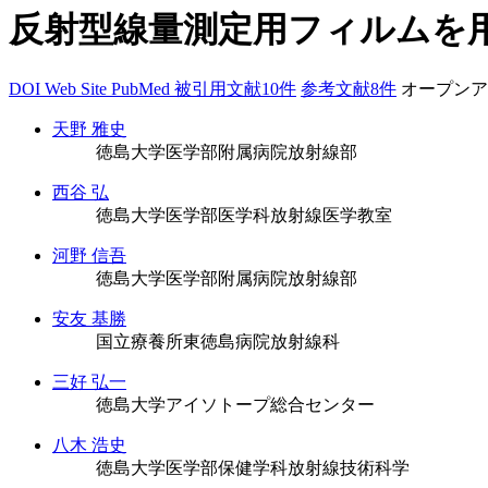
反射型線量測定用フィルムを用
DOI
Web Site
PubMed
被引用文献10件
参考文献8件
オープンア
天野 雅史
徳島大学医学部附属病院放射線部
西谷 弘
徳島大学医学部医学科放射線医学教室
河野 信吾
徳島大学医学部附属病院放射線部
安友 基勝
国立療養所東徳島病院放射線科
三好 弘一
徳島大学アイソトープ総合センター
八木 浩史
徳島大学医学部保健学科放射線技術科学