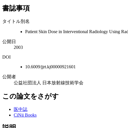
書誌事項
タイトル別名
Patient Skin Dose in Interventional Radiology Using R
公開日
2003
DOI
10.6009/jjrt.kj00000921601
公開者
公益社団法人 日本放射線技術学会
この論文をさがす
医中誌
CiNii Books
説明