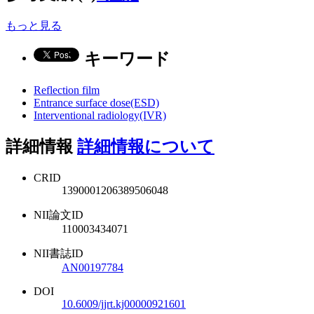
もっと見る
キーワード
Reflection film
Entrance surface dose(ESD)
Interventional radiology(IVR)
詳細情報
詳細情報について
CRID
1390001206389506048
NII論文ID
110003434071
NII書誌ID
AN00197784
DOI
10.6009/jjrt.kj00000921601