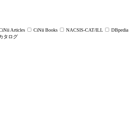
iNii Articles
CiNii Books
NACSIS-CAT/ILL
DBpedia
カタログ