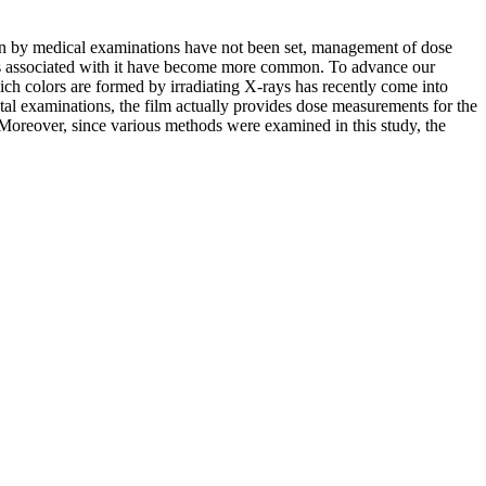
tion by medical examinations have not been set, management of dose
oms associated with it have become more common. To advance our
ich colors are formed by irradiating X-rays has recently come into
ntal examinations, the film actually provides dose measurements for the
Moreover, since various methods were examined in this study, the