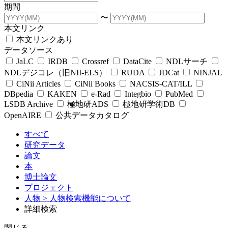
期間
〜
本文リンク
本文リンクあり
データソース
JaLC
IRDB
Crossref
DataCite
NDLサーチ
NDLデジコレ（旧NII-ELS）
RUDA
JDCat
NINJAL
CiNii Articles
CiNii Books
NACSIS-CAT/ILL
DBpedia
KAKEN
e-Rad
Integbio
PubMed
LSDB Archive
極地研ADS
極地研学術DB
OpenAIRE
公共データカタログ
すべて
研究データ
論文
本
博士論文
プロジェクト
人物
> 人物検索機能について
詳細検索
閉じる