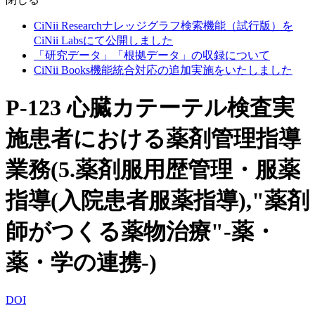
CiNii Researchナレッジグラフ検索機能（試行版）を
CiNii Labsにて公開しました
「研究データ」「根拠データ」の収録について
CiNii Books機能統合対応の追加実施をいたしました
P-123 心臓カテーテル検査実
施患者における薬剤管理指導
業務(5.薬剤服用歴管理・服薬
指導(入院患者服薬指導),"薬剤
師がつくる薬物治療"-薬・
薬・学の連携-)
DOI