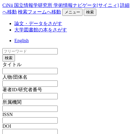
CiNii 国立情報学研究所 学術情報ナビゲータ[サイニィ]
詳細
へ移動
検索フォームへ移動
メニュー
検索
論文・データをさがす
大学図書館の本をさがす
English
検索
タイトル
人物/団体名
著者ID/研究者番号
所属機関
ISSN
DOI