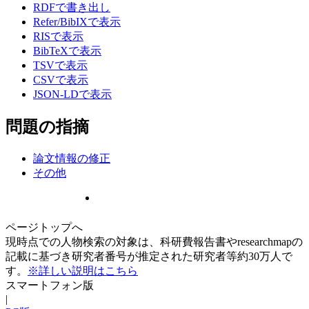
RDFで書き出し
Refer/BibIXで表示
RISで表示
BibTeXで表示
TSVで表示
CSVで表示
JSON-LDで表示
問題の指摘
論文情報の修正
その他
ページトップへ
現時点での人物検索の対象は、科研費報告書やresearchmapの
記載に基づき研究者番号が推定された研究者等約30万人で
す。
※詳しい説明はこちら
スマートフォン版
|