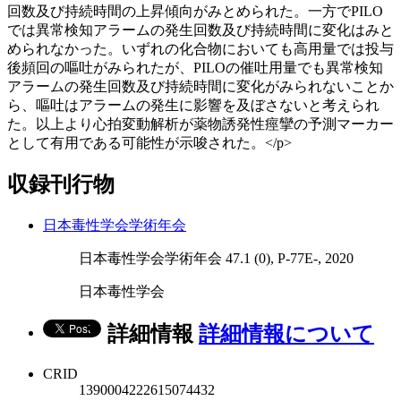
回数及び持続時間の上昇傾向がみとめられた。一方でPILO
では異常検知アラームの発生回数及び持続時間に変化はみと
められなかった。いずれの化合物においても高用量では投与
後頻回の嘔吐がみられたが、PILOの催吐用量でも異常検知
アラームの発生回数及び持続時間に変化がみられないことか
ら、嘔吐はアラームの発生に影響を及ぼさないと考えられ
た。以上より心拍変動解析が薬物誘発性痙攣の予測マーカー
として有用である可能性が示唆された。</p>
収録刊行物
日本毒性学会学術年会
日本毒性学会学術年会 47.1 (0), P-77E-, 2020
日本毒性学会
詳細情報
詳細情報について
CRID
1390004222615074432