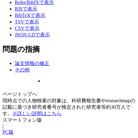
Refer/BibIXで表示
RISで表示
BibTeXで表示
TSVで表示
CSVで表示
JSON-LDで表示
問題の指摘
論文情報の修正
その他
ページトップへ
現時点での人物検索の対象は、科研費報告書やresearchmapの
記載に基づき研究者番号が推定された研究者等約30万人で
す。
※詳しい説明はこちら
スマートフォン版
|
PC版