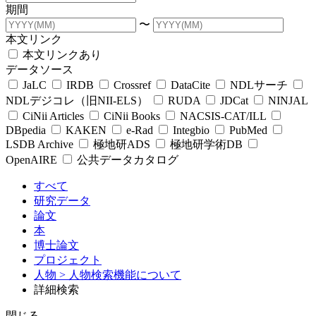
期間
〜
本文リンク
本文リンクあり
データソース
JaLC
IRDB
Crossref
DataCite
NDLサーチ
NDLデジコレ（旧NII-ELS）
RUDA
JDCat
NINJAL
CiNii Articles
CiNii Books
NACSIS-CAT/ILL
DBpedia
KAKEN
e-Rad
Integbio
PubMed
LSDB Archive
極地研ADS
極地研学術DB
OpenAIRE
公共データカタログ
すべて
研究データ
論文
本
博士論文
プロジェクト
人物
> 人物検索機能について
詳細検索
閉じる