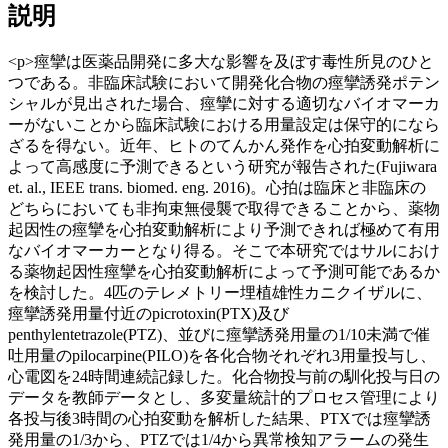
説明
<p>痙攣は医薬品開発に多大な影響を及ぼす毒性所見のひと
つである。非臨床試験において開発化合物の痙攣誘発ポテン
シャルが見出された場合、痙攣に対する適切なバイオマーカ
ーがないことから臨床試験における用量設定は保守的になら
ざるを得ない。近年、ヒトのてんかん発作を心拍変動解析に
よって高感度に予測できるという研究が報告された(Fujiwara
et. al., IEEE trans. biomed. eng. 2016)。心拍は臨床と非臨床の
どちらにおいても非拘束無侵襲で取得できることから、薬物
起因性の痙攣を心拍変動解析により予測できれば極めて有用
なバイオマーカーとなり得る。そこで本研究ではサルにおけ
る薬物起因性痙攣を心拍変動解析によって予測可能であるか
を検討した。4匹のテレメトリー埋植雄性カニクイザルに、
痙攣誘発用量付近のpicrotoxin(PTX)及び
penthylentetrazole(PTZ)、並びに痙攣誘発用量の1/10未満で催
吐用量のpilocarpine(PILO)を各化合物それぞれ3用量投与し、
心電図を24時間連続記録した。化合物投与前の馴化投与日の
データを教師データとし、多変量統計的プロセス管理により
各投与後3時間の心拍変動を解析した結果、PTXでは痙攣誘
発用量の1/3から、PTZでは1/4から異常検知アラームの発生