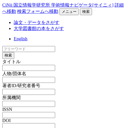
CiNii 国立情報学研究所 学術情報ナビゲータ[サイニィ]
詳細
へ移動
検索フォームへ移動
メニュー
検索
論文・データをさがす
大学図書館の本をさがす
English
検索
タイトル
人物/団体名
著者ID/研究者番号
所属機関
ISSN
DOI