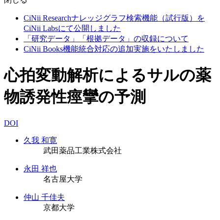
CiNii Researchナレッジグラフ検索機能（試行版）を
CiNii Labsにて公開しました
「研究データ」「根拠データ」の収録について
CiNii Books機能統合対応の追加実施をいたしました
心拍変動解析によるサルの薬
物誘発性痙攣の予測
DOI
久我 和寛
武田薬品工業株式会社
永田 祥也
名古屋大学
仲山 千佳夫
京都大学