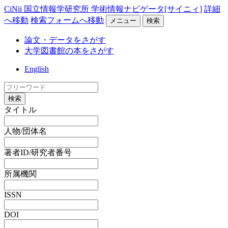
CiNii 国立情報学研究所 学術情報ナビゲータ[サイニィ]
詳細
へ移動
検索フォームへ移動
メニュー
検索
論文・データをさがす
大学図書館の本をさがす
English
検索
タイトル
人物/団体名
著者ID/研究者番号
所属機関
ISSN
DOI