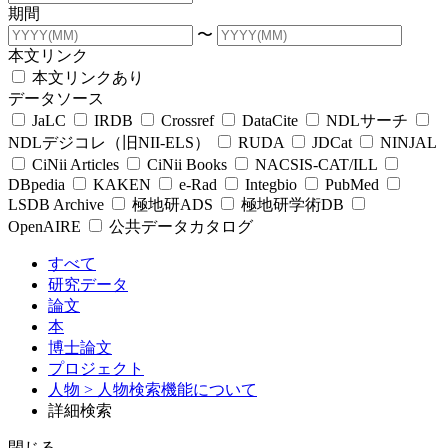
期間
〜
本文リンク
本文リンクあり
データソース
JaLC
IRDB
Crossref
DataCite
NDLサーチ
NDLデジコレ（旧NII-ELS）
RUDA
JDCat
NINJAL
CiNii Articles
CiNii Books
NACSIS-CAT/ILL
DBpedia
KAKEN
e-Rad
Integbio
PubMed
LSDB Archive
極地研ADS
極地研学術DB
OpenAIRE
公共データカタログ
すべて
研究データ
論文
本
博士論文
プロジェクト
人物
> 人物検索機能について
詳細検索
閉じる