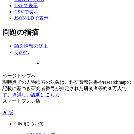
TSVで表示
CSVで表示
JSON-LDで表示
問題の指摘
論文情報の修正
その他
ページトップへ
現時点での人物検索の対象は、科研費報告書やresearchmapの
記載に基づき研究者番号が推定された研究者等約30万人で
す。
※詳しい説明はこちら
スマートフォン版
|
PC版
CiNiiについて