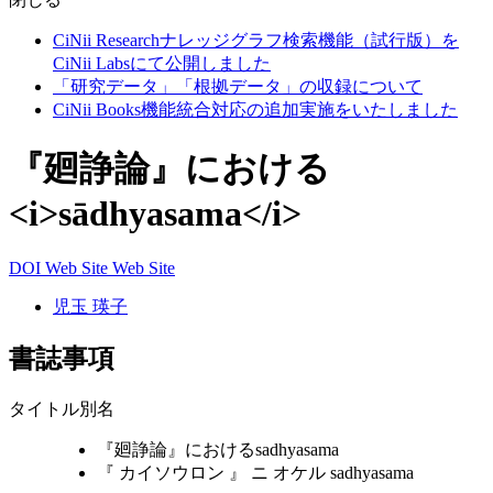
CiNii Researchナレッジグラフ検索機能（試行版）を
CiNii Labsにて公開しました
「研究データ」「根拠データ」の収録について
CiNii Books機能統合対応の追加実施をいたしました
『廻諍論』における
<i>sādhyasama</i>
DOI
Web Site
Web Site
児玉 瑛子
書誌事項
タイトル別名
『廻諍論』におけるsadhyasama
『 カイソウロン 』 ニ オケル sadhyasama