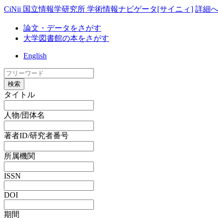
CiNii 国立情報学研究所 学術情報ナビゲータ[サイニィ]
詳細
論文・データをさがす
大学図書館の本をさがす
English
検索
タイトル
人物/団体名
著者ID/研究者番号
所属機関
ISSN
DOI
期間