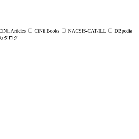
iNii Articles
CiNii Books
NACSIS-CAT/ILL
DBpedia
カタログ