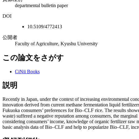
departmental bulletin paper
DOI
10.5109/4772413
公開者
Faculty of Agriculture, Kyushu University
この論文をさがす
CiNii Books
説明
Recently in Japan, under the context of increasing environmental con
innovation derived from current methane fermentation liquid fertilizer
Fukuoka consumers’ preferences for Bio–CLF rice. The results showed
waste) suffered a negative reputation among consumers, the marginal w
considering consumers’ income, knowledge of organic fertilizer raw m
basic analysis data of Bio–CLF and help to popularize Bio–CLF, increas