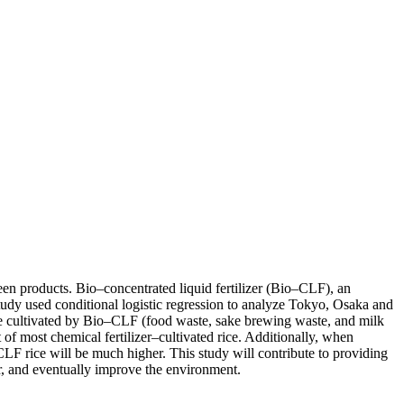
en products. Bio–concentrated liquid fertilizer (Bio–CLF), an
study used conditional logistic regression to analyze Tokyo, Osaka and
ce cultivated by Bio–CLF (food waste, sake brewing waste, and milk
of most chemical fertilizer–cultivated rice. Additionally, when
F rice will be much higher. This study will contribute to providing
er, and eventually improve the environment.