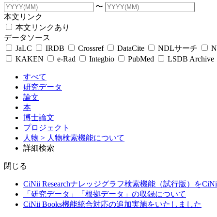
〜
本文リンク
本文リンクあり
データソース
JaLC
IRDB
Crossref
DataCite
NDLサーチ
N
KAKEN
e-Rad
Integbio
PubMed
LSDB Archive
すべて
研究データ
論文
本
博士論文
プロジェクト
人物
> 人物検索機能について
詳細検索
閉じる
CiNii Researchナレッジグラフ検索機能（試行版）をCiN
「研究データ」「根拠データ」の収録について
CiNii Books機能統合対応の追加実施をいたしました