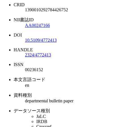
CRID
1390010292784426752
NII書誌ID
AA00247166
DOI
10.5109/4772413
HANDLE
2324/4772413
ISSN
00236152
本文言語コード
en
資料種別
departmental bulletin paper
データソース種別
JaLC
IRDB
Crossref