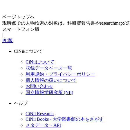
ページトップへ
現時点での人物検索の対象は、科研費報告書やresearchma
スマートフォン版
|
PC版
CiNiiについて
CiNiiについて
収録データベース一覧
利用規約・プライバシーポリシー
個人情報の扱いについて
お問い合わせ
国立情報学研究所 (NII)
ヘルプ
CiNii Research
CiNii Books - 大学図書館の本をさがす
メタデータ・API