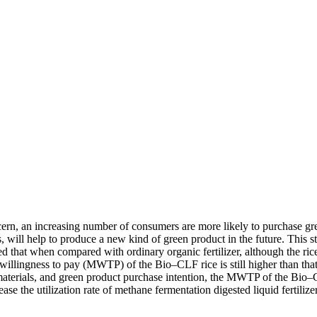
cern, an increasing number of consumers are more likely to purchase gre
s, will help to produce a new kind of green product in the future. This 
 that when compared with ordinary organic fertilizer, although the ri
illingness to pay (MWTP) of the Bio–CLF rice is still higher than that 
aterials, and green product purchase intention, the MWTP of the Bio–CL
e the utilization rate of methane fermentation digested liquid fertiliz