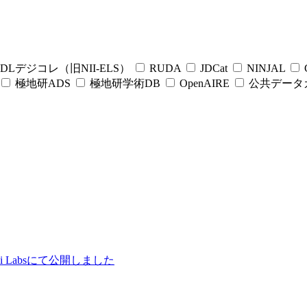
DLデジコレ（旧NII-ELS）
RUDA
JDCat
NINJAL
C
極地研ADS
極地研学術DB
OpenAIRE
公共データ
ii Labsにて公開しました