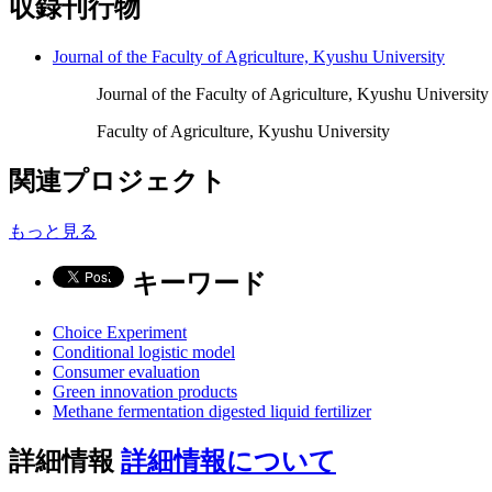
収録刊行物
Journal of the Faculty of Agriculture, Kyushu University
Journal of the Faculty of Agriculture, Kyushu University
Faculty of Agriculture, Kyushu University
関連プロジェクト
もっと見る
キーワード
Choice Experiment
Conditional logistic model
Consumer evaluation
Green innovation products
Methane fermentation digested liquid fertilizer
詳細情報
詳細情報について