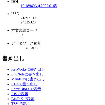
DOI
10.18940/vsj.2022.0_65
ISSN
21897190
24335320
本文言語コード
ja
データソース種別
JaLC
書き出し
RefWorksに書き出し
EndNoteに書き出し
Mendeleyに書き出し
RDFで書き出し
Refer/BibIXで表示
RISで表示
BibTeXで表示
TSVで表示