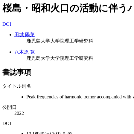
桜島・昭和火口の活動に伴う
DOI
田城 陽菜
鹿児島大学大学院理工学研究科
八木原 寛
鹿児島大学大学院理工学研究科
書誌事項
タイトル別名
Peak frequencies of harmonic tremor accompanied with vo
公開日
2022
DOI
10.18940/vsj.2022.0_65