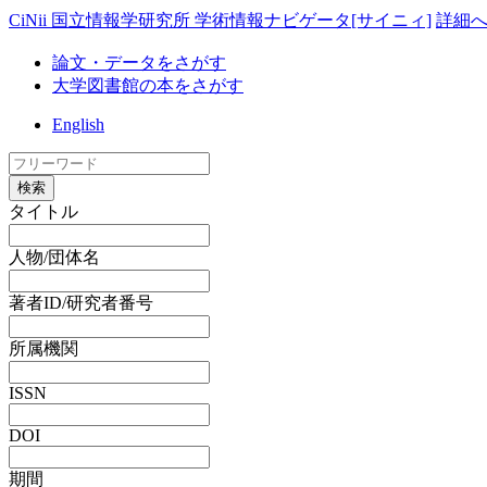
CiNii 国立情報学研究所 学術情報ナビゲータ[サイニィ]
詳細
論文・データをさがす
大学図書館の本をさがす
English
検索
タイトル
人物/団体名
著者ID/研究者番号
所属機関
ISSN
DOI
期間