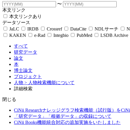
〜
本文リンク
本文リンクあり
データソース
JaLC
IRDB
Crossref
DataCite
NDLサーチ
N
KAKEN
e-Rad
Integbio
PubMed
LSDB Archive
すべて
研究データ
論文
本
博士論文
プロジェクト
人物
> 人物検索機能について
詳細検索
閉じる
CiNii Researchナレッジグラフ検索機能（試行版）をCiN
「研究データ」「根拠データ」の収録について
CiNii Books機能統合対応の追加実施をいたしました