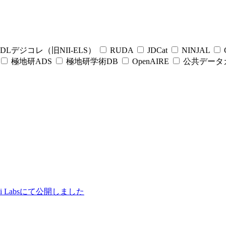
DLデジコレ（旧NII-ELS）
RUDA
JDCat
NINJAL
C
極地研ADS
極地研学術DB
OpenAIRE
公共データ
ii Labsにて公開しました