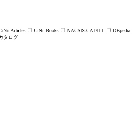
iNii Articles
CiNii Books
NACSIS-CAT/ILL
DBpedia
カタログ