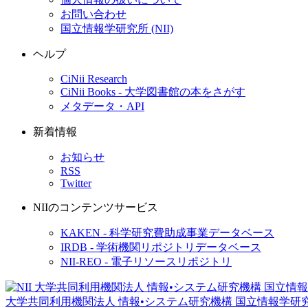
お問い合わせ
国立情報学研究所 (NII)
ヘルプ
CiNii Research
CiNii Books - 大学図書館の本をさがす
メタデータ・API
新着情報
お知らせ
RSS
Twitter
NIIのコンテンツサービス
KAKEN - 科学研究費助成事業データベース
IRDB - 学術機関リポジトリデータベース
NII-REO - 電子リソースリポジトリ
大学共同利用機関法人 情報•システム研究機構
国立情報学研