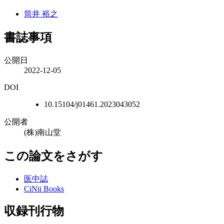
筒井 裕之
書誌事項
公開日
2022-12-05
DOI
10.15104/j01461.2023043052
公開者
(株)南山堂
この論文をさがす
医中誌
CiNii Books
収録刊行物