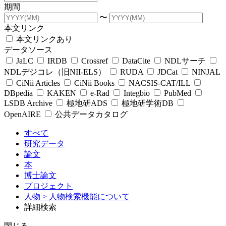
期間
〜
本文リンク
本文リンクあり
データソース
JaLC
IRDB
Crossref
DataCite
NDLサーチ
NDLデジコレ（旧NII-ELS）
RUDA
JDCat
NINJAL
CiNii Articles
CiNii Books
NACSIS-CAT/ILL
DBpedia
KAKEN
e-Rad
Integbio
PubMed
LSDB Archive
極地研ADS
極地研学術DB
OpenAIRE
公共データカタログ
すべて
研究データ
論文
本
博士論文
プロジェクト
人物
> 人物検索機能について
詳細検索
閉じる