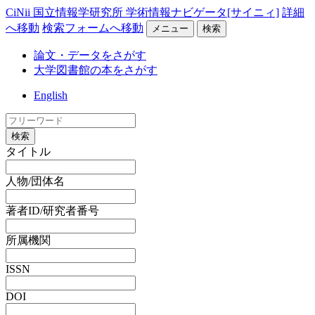
CiNii 国立情報学研究所 学術情報ナビゲータ[サイニィ]
詳細
へ移動
検索フォームへ移動
メニュー
検索
論文・データをさがす
大学図書館の本をさがす
English
検索
タイトル
人物/団体名
著者ID/研究者番号
所属機関
ISSN
DOI