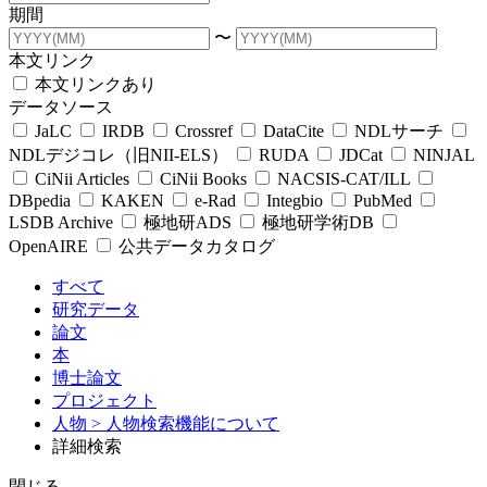
期間
〜
本文リンク
本文リンクあり
データソース
JaLC
IRDB
Crossref
DataCite
NDLサーチ
NDLデジコレ（旧NII-ELS）
RUDA
JDCat
NINJAL
CiNii Articles
CiNii Books
NACSIS-CAT/ILL
DBpedia
KAKEN
e-Rad
Integbio
PubMed
LSDB Archive
極地研ADS
極地研学術DB
OpenAIRE
公共データカタログ
すべて
研究データ
論文
本
博士論文
プロジェクト
人物
> 人物検索機能について
詳細検索
閉じる