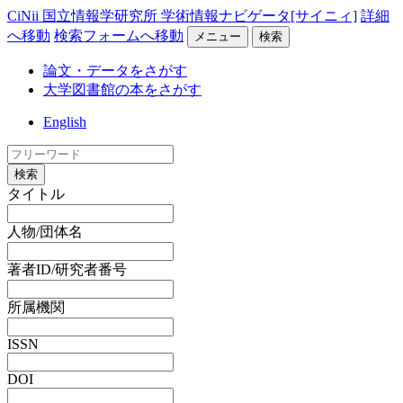
CiNii 国立情報学研究所 学術情報ナビゲータ[サイニィ]
詳細
へ移動
検索フォームへ移動
メニュー
検索
論文・データをさがす
大学図書館の本をさがす
English
検索
タイトル
人物/団体名
著者ID/研究者番号
所属機関
ISSN
DOI