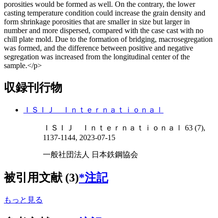
porosities would be formed as well. On the contrary, the lower
casting temperature condition could increase the grain density and
form shrinkage porosities that are smaller in size but larger in
number and more dispersed, compared with the case cast with no
chill plate mold. Due to the formation of bridging, macrosegregation
was formed, and the difference between positive and negative
segregation was increased from the longitudinal center of the
sample.</p>
収録刊行物
ＩＳＩＪ Ｉｎｔｅｒｎａｔｉｏｎａｌ
ＩＳＩＪ Ｉｎｔｅｒｎａｔｉｏｎａｌ 63 (7),
1137-1144, 2023-07-15
一般社団法人 日本鉄鋼協会
被引用文献 (3)
*注記
もっと見る