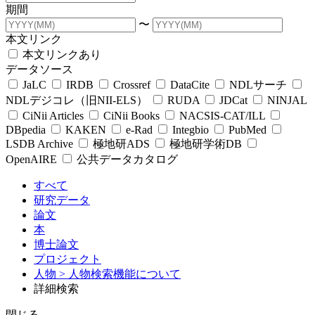
期間
〜
本文リンク
本文リンクあり
データソース
JaLC
IRDB
Crossref
DataCite
NDLサーチ
NDLデジコレ（旧NII-ELS）
RUDA
JDCat
NINJAL
CiNii Articles
CiNii Books
NACSIS-CAT/ILL
DBpedia
KAKEN
e-Rad
Integbio
PubMed
LSDB Archive
極地研ADS
極地研学術DB
OpenAIRE
公共データカタログ
すべて
研究データ
論文
本
博士論文
プロジェクト
人物
> 人物検索機能について
詳細検索
閉じる