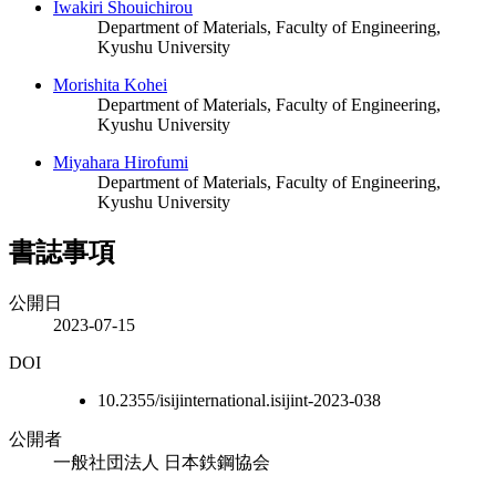
Iwakiri Shouichirou
Department of Materials, Faculty of Engineering,
Kyushu University
Morishita Kohei
Department of Materials, Faculty of Engineering,
Kyushu University
Miyahara Hirofumi
Department of Materials, Faculty of Engineering,
Kyushu University
書誌事項
公開日
2023-07-15
DOI
10.2355/isijinternational.isijint-2023-038
公開者
一般社団法人 日本鉄鋼協会