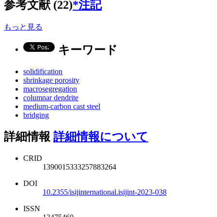
参考文献 (22)
*注記
もっと見る
キーワード
solidification
shrinkage porosity
macrosegregation
columnar dendrite
medium-carbon cast steel
bridging
詳細情報
詳細情報について
CRID
1390015333257883264
DOI
10.2355/isijinternational.isijint-2023-038
ISSN