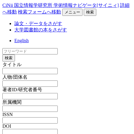
CiNii 国立情報学研究所 学術情報ナビゲータ[サイニィ]
詳細
へ移動
検索フォームへ移動
メニュー
検索
論文・データをさがす
大学図書館の本をさがす
English
検索
タイトル
人物/団体名
著者ID/研究者番号
所属機関
ISSN
DOI