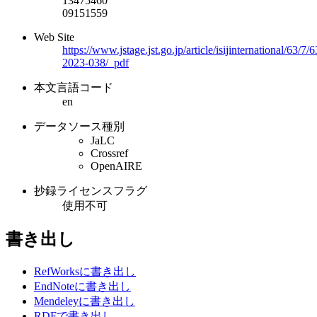
13475460
09151559
Web Site
https://www.jstage.jst.go.jp/article/isijinternational/63/7
2023-038/_pdf
本文言語コード
en
データソース種別
JaLC
Crossref
OpenAIRE
抄録ライセンスフラグ
使用不可
書き出し
RefWorksに書き出し
EndNoteに書き出し
Mendeleyに書き出し
RDFで書き出し