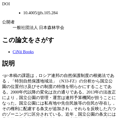
DOI
10.4005/jjfs.105.284
公開者
一般社団法人 日本森林学会
この論文をさがす
CiNii Books
説明
<p>本稿の課題は，ロシア連邦の自然保護制度の根拠法であ
る，「特別自然保護地域法」（N33-FZ）の分析から国立公
園の位置付け及びその制度の特徴を明らかにすることであ
る。2000年代以降の変化は次の通りである。2013年の法改正
により，国立公園の管理・運営は連邦予算機関が担うことに
なった。国立公園には私有地や先住民族等の住民が存在し，
その権利に配慮する条文が追加され，それらを反映した六つ
のゾーニングに区分されている。近年，国立公園の条文には