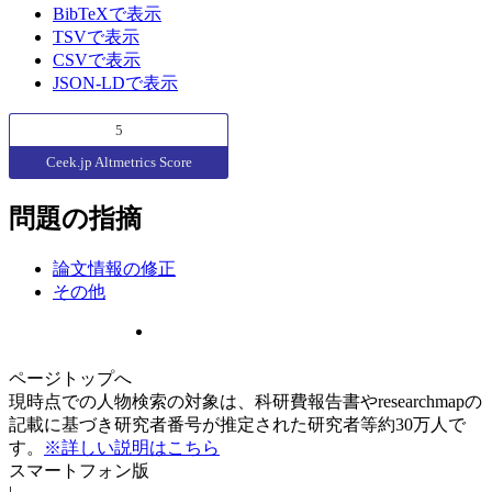
BibTeXで表示
TSVで表示
CSVで表示
JSON-LDで表示
5
Ceek.jp Altmetrics Score
問題の指摘
論文情報の修正
その他
ページトップへ
現時点での人物検索の対象は、科研費報告書やresearchmapの
記載に基づき研究者番号が推定された研究者等約30万人で
す。
※詳しい説明はこちら
スマートフォン版