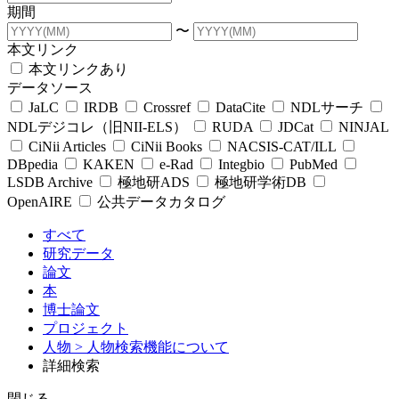
期間
〜
本文リンク
本文リンクあり
データソース
JaLC
IRDB
Crossref
DataCite
NDLサーチ
NDLデジコレ（旧NII-ELS）
RUDA
JDCat
NINJAL
CiNii Articles
CiNii Books
NACSIS-CAT/ILL
DBpedia
KAKEN
e-Rad
Integbio
PubMed
LSDB Archive
極地研ADS
極地研学術DB
OpenAIRE
公共データカタログ
すべて
研究データ
論文
本
博士論文
プロジェクト
人物
> 人物検索機能について
詳細検索
閉じる