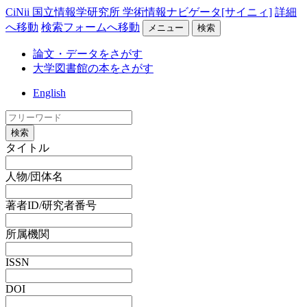
CiNii 国立情報学研究所 学術情報ナビゲータ[サイニィ]
詳細
へ移動
検索フォームへ移動
メニュー
検索
論文・データをさがす
大学図書館の本をさがす
English
検索
タイトル
人物/団体名
著者ID/研究者番号
所属機関
ISSN
DOI