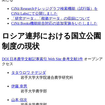
CiNii Researchナレッジグラフ検索機能（試行版）を
CiNii Labsにて公開しました
「研究データ」「根拠データ」の収録について
CiNii Books機能統合対応の追加実施をいたしました
ロシア連邦における国立公園
制度の現状
DOI
日本農学文献記事索引
Web Site
参考文献1件
オープンア
クセス
タタウロワ ナデジダ
岩手大学大学院連合農学研究科
伊藤 幸男
岩手大学農学部
山本 信次
岩手大学農学部