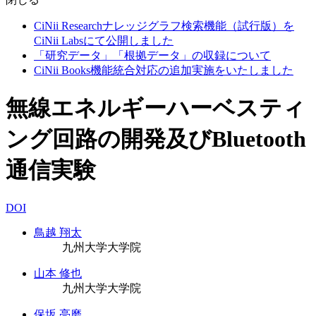
CiNii Researchナレッジグラフ検索機能（試行版）を
CiNii Labsにて公開しました
「研究データ」「根拠データ」の収録について
CiNii Books機能統合対応の追加実施をいたしました
無線エネルギーハーベスティ
ング回路の開発及びBluetooth
通信実験
DOI
鳥越 翔太
九州大学大学院
山本 修也
九州大学大学院
保坂 亮磨