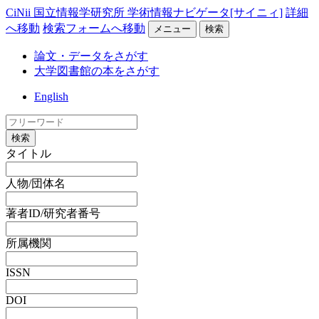
CiNii 国立情報学研究所 学術情報ナビゲータ[サイニィ]
詳細
へ移動
検索フォームへ移動
メニュー
検索
論文・データをさがす
大学図書館の本をさがす
English
検索
タイトル
人物/団体名
著者ID/研究者番号
所属機関
ISSN
DOI