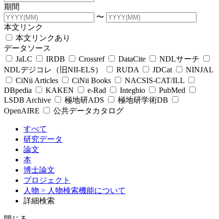
期間
〜
本文リンク
本文リンクあり
データソース
JaLC
IRDB
Crossref
DataCite
NDLサーチ
NDLデジコレ（旧NII-ELS）
RUDA
JDCat
NINJAL
CiNii Articles
CiNii Books
NACSIS-CAT/ILL
DBpedia
KAKEN
e-Rad
Integbio
PubMed
LSDB Archive
極地研ADS
極地研学術DB
OpenAIRE
公共データカタログ
すべて
研究データ
論文
本
博士論文
プロジェクト
人物
> 人物検索機能について
詳細検索
閉じる