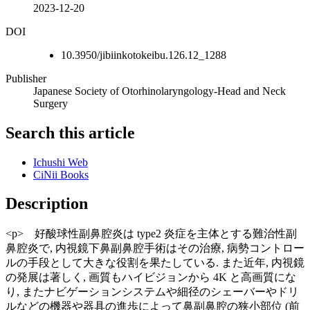
2023-12-20
DOI
10.3950/jibiinkotokeibu.126.12_1288
Publisher
Japanese Society of Otorhinolaryngology-Head and Neck
Surgery
Search this article
Ichushi Web
CiNii Books
Description
<p> 好酸球性副鼻腔炎は type2 炎症を主体とする難治性副
鼻腔炎で, 内視鏡下鼻副鼻腔手術はその治療, 病勢コントロー
ルの手段として大きな役割を果たしている. また近年, 内視鏡
の発展は著しく, 画質もハイビジョンから 4K と高画質にな
り, またナビゲーションシステムや細径のシェーバーやドリ
ルなどの機器や器具の進歩によって鼻副鼻腔の狭小部位 (前