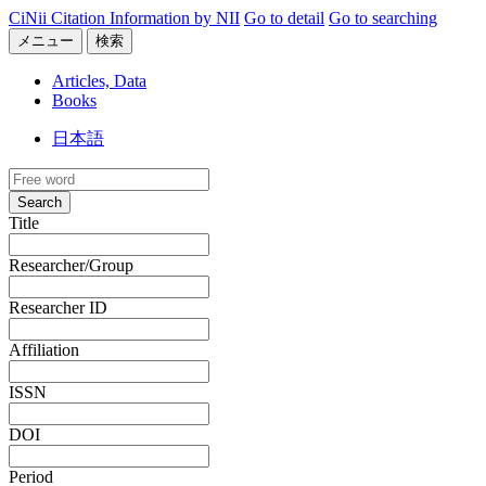
CiNii Citation Information by NII
Go to detail
Go to searching
メニュー
検索
Articles, Data
Books
日本語
Search
Title
Researcher/Group
Researcher ID
Affiliation
ISSN
DOI
Period