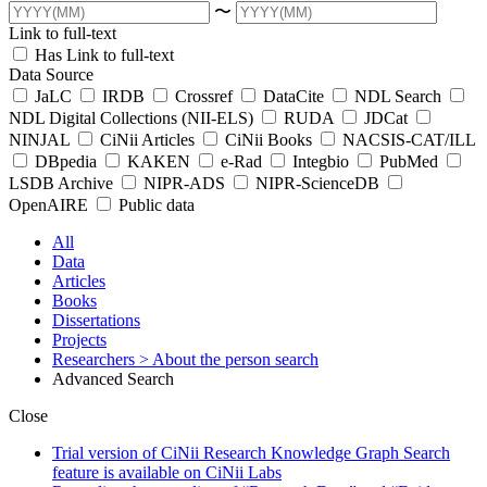
〜
Link to full-text
Has Link to full-text
Data Source
JaLC
IRDB
Crossref
DataCite
NDL Search
NDL Digital Collections (NII-ELS)
RUDA
JDCat
NINJAL
CiNii Articles
CiNii Books
NACSIS-CAT/ILL
DBpedia
KAKEN
e-Rad
Integbio
PubMed
LSDB Archive
NIPR-ADS
NIPR-ScienceDB
OpenAIRE
Public data
All
Data
Articles
Books
Dissertations
Projects
Researchers
> About the person search
Advanced Search
Close
Trial version of CiNii Research Knowledge Graph Search
feature is available on CiNii Labs