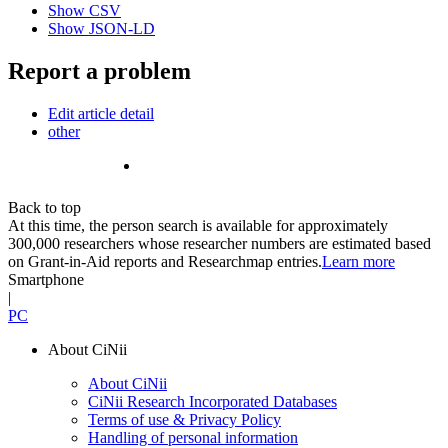
Show CSV
Show JSON-LD
Report a problem
Edit article detail
other
Back to top
At this time, the person search is available for approximately
300,000 researchers whose researcher numbers are estimated based
on Grant-in-Aid reports and Researchmap entries.
Learn more
Smartphone
|
PC
About CiNii
About CiNii
CiNii Research Incorporated Databases
Terms of use & Privacy Policy
Handling of personal information