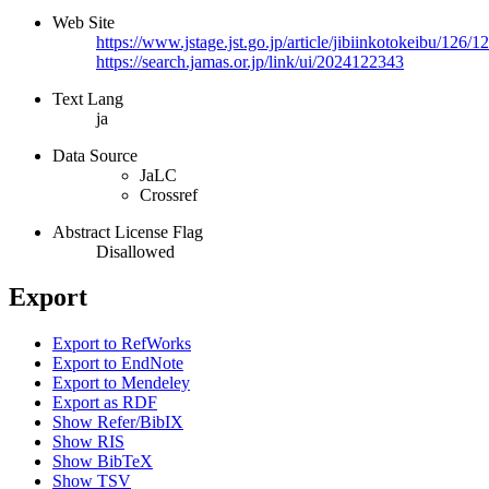
Web Site
https://www.jstage.jst.go.jp/article/jibiinkotokeibu/126/
https://search.jamas.or.jp/link/ui/2024122343
Text Lang
ja
Data Source
JaLC
Crossref
Abstract License Flag
Disallowed
Export
Export to RefWorks
Export to EndNote
Export to Mendeley
Export as RDF
Show Refer/BibIX
Show RIS
Show BibTeX
Show TSV