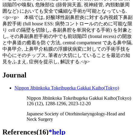
頭陥凹や嗅裂), 危険部位 (篩骨洞天蓋, 視神経管, 内頸動脈周
囲など) においても安全で繊細な手術が可能となっている.
</p><p> 本稿では, 好酸球性副鼻腔炎に対する内視鏡下鼻副
鼻腔手術 (full house ESS: 病勢コントロールのために可能な限
り cell の隔壁を切除し, 各副鼻腔を単洞化する手術) を対象と
し, その鼻副鼻腔手術の中でも前頭陥凹 (frontal recess) の開放
と中鼻道の癒着を防ぐ方法, central compartment である鼻中隔,
中鼻甲介, 上鼻甲介粘膜の浮腫状病変に対しての手術手技を
中心にそのチップス, 筆者が大切にしていることを最近の知
見をふまえ, 症例を提示し, 解説する.</p>
Journal
Nippon Jibiinkoka Tokeibugeka Gakkai Kaiho(Tokyo)
Nippon Jibiinkoka Tokeibugeka Gakkai Kaiho(Tokyo)
126 (12), 1288-1296, 2023-12-20
Japanese Society of Otorhinolaryngology-Head and
Neck Surgery
References(16)
*help