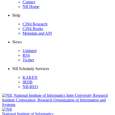
Contact
NII Home
Help
CiNii Research
CiNii Books
Metadata and API
News
Updated
RSS
Twitter
NII Scholarly Services
KAKEN
IRDB
NII-REO
National Institute of Informatics