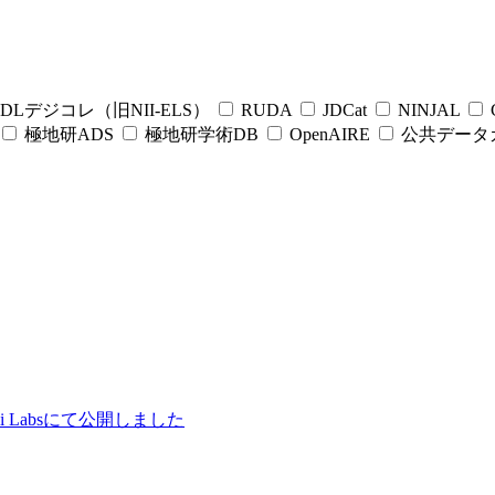
DLデジコレ（旧NII-ELS）
RUDA
JDCat
NINJAL
C
極地研ADS
極地研学術DB
OpenAIRE
公共データ
ii Labsにて公開しました