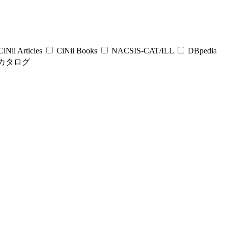
iNii Articles
CiNii Books
NACSIS-CAT/ILL
DBpedia
カタログ