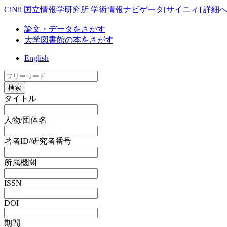
CiNii 国立情報学研究所 学術情報ナビゲータ[サイニィ]
詳細
論文・データをさがす
大学図書館の本をさがす
English
検索
タイトル
人物/団体名
著者ID/研究者番号
所属機関
ISSN
DOI
期間