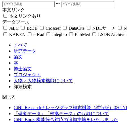
〜
本文リンク
本文リンクあり
データソース
JaLC
IRDB
Crossref
DataCite
NDLサーチ
N
KAKEN
e-Rad
Integbio
PubMed
LSDB Archive
すべて
研究データ
論文
本
博士論文
プロジェクト
人物
> 人物検索機能について
詳細検索
閉じる
CiNii Researchナレッジグラフ検索機能（試行版）をCiN
「研究データ」「根拠データ」の収録について
CiNii Books機能統合対応の追加実施をいたしました