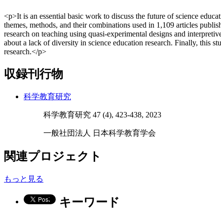
<p>It is an essential basic work to discuss the future of science educ
themes, methods, and their combinations used in 1,109 articles publis
research on teaching using quasi-experimental designs and interpretiv
about a lack of diversity in science education research. Finally, this s
research.</p>
収録刊行物
科学教育研究
科学教育研究 47 (4), 423-438, 2023
一般社団法人 日本科学教育学会
関連プロジェクト
もっと見る
キーワード