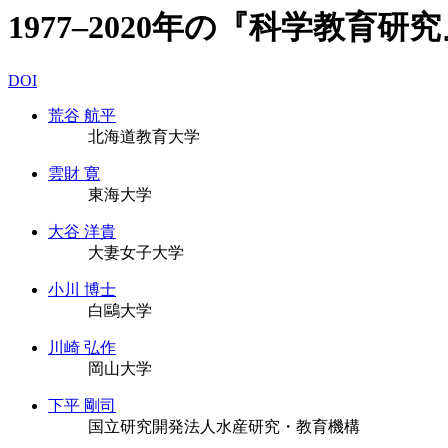
1977–2020年の『科学教
DOI
荒谷 航平
北海道教育大学
雲財 寛
東海大学
大谷 洋貴
大妻女子大学
小川 博士
白鷗大学
川崎 弘作
岡山大学
下平 剛司
国立研究開発法人水産研究・教育機構