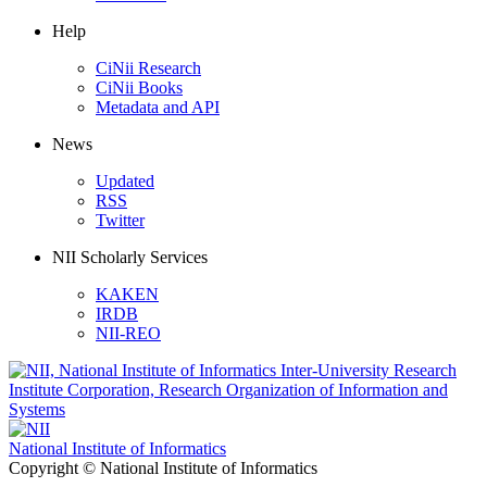
Help
CiNii Research
CiNii Books
Metadata and API
News
Updated
RSS
Twitter
NII Scholarly Services
KAKEN
IRDB
NII-REO
National Institute of Informatics
Copyright © National Institute of Informatics