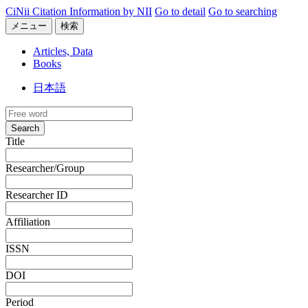
CiNii Citation Information by NII
Go to detail
Go to searching
メニュー
検索
Articles, Data
Books
日本語
Search
Title
Researcher/Group
Researcher ID
Affiliation
ISSN
DOI
Period