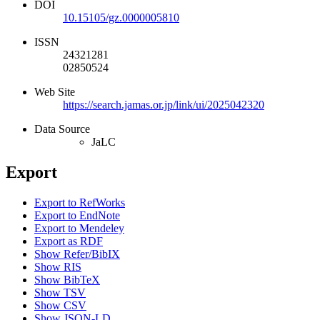
DOI
10.15105/gz.0000005810
ISSN
24321281
02850524
Web Site
https://search.jamas.or.jp/link/ui/2025042320
Data Source
JaLC
Export
Export to RefWorks
Export to EndNote
Export to Mendeley
Export as RDF
Show Refer/BibIX
Show RIS
Show BibTeX
Show TSV
Show CSV
Show JSON-LD