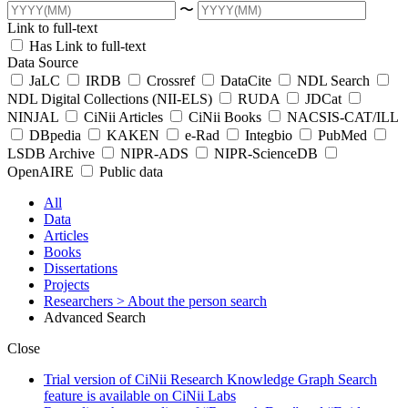
〜
Link to full-text
Has Link to full-text
Data Source
JaLC
IRDB
Crossref
DataCite
NDL Search
NDL Digital Collections (NII-ELS)
RUDA
JDCat
NINJAL
CiNii Articles
CiNii Books
NACSIS-CAT/ILL
DBpedia
KAKEN
e-Rad
Integbio
PubMed
LSDB Archive
NIPR-ADS
NIPR-ScienceDB
OpenAIRE
Public data
All
Data
Articles
Books
Dissertations
Projects
Researchers
> About the person search
Advanced Search
Close
Trial version of CiNii Research Knowledge Graph Search
feature is available on CiNii Labs