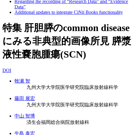
Regarding the recording of “Research Data” and “Evidence
Data”
Additional updates to integrate CiNii Books functionality
特集 肝胆膵のcommon disease
にみる非典型的画像所見 膵漿
液性嚢胞腫瘍(SCN)
DOI
牧瀬 智
九州大学大学院医学研究院臨床放射線科学
藤田 展宏
九州大学大学院医学研究院臨床放射線科学
中山 智博
済生会福岡総合病院放射線科
牛島 泰宏