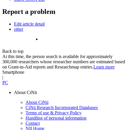
Report a problem
Edit article detail
other
Back to top
At this time, the person search is available for approximately
300,000 researchers whose researcher numbers are estimated based
on Grant-in-Aid reports and Researchmap entries.
Learn more
Smartphone
|
PC
About CiNii
About CiNii
CiNii Research Incorporated Databases
Terms of use & Privacy Policy
Handling of personal information
Contact
NII Home