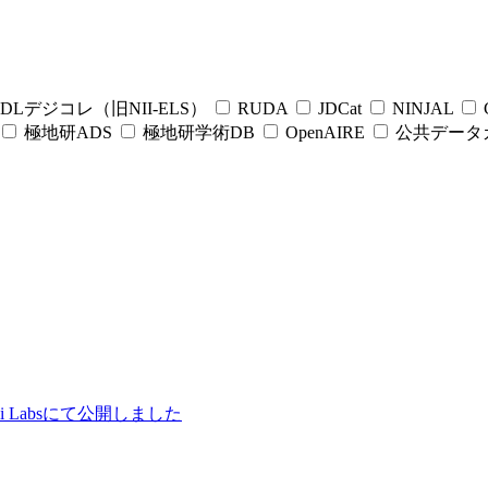
DLデジコレ（旧NII-ELS）
RUDA
JDCat
NINJAL
C
極地研ADS
極地研学術DB
OpenAIRE
公共データ
ii Labsにて公開しました