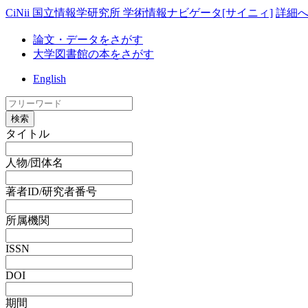
CiNii 国立情報学研究所 学術情報ナビゲータ[サイニィ]
詳細
論文・データをさがす
大学図書館の本をさがす
English
検索
タイトル
人物/団体名
著者ID/研究者番号
所属機関
ISSN
DOI
期間