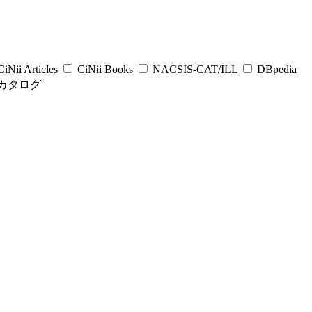
iNii Articles
CiNii Books
NACSIS-CAT/ILL
DBpedia
カタログ