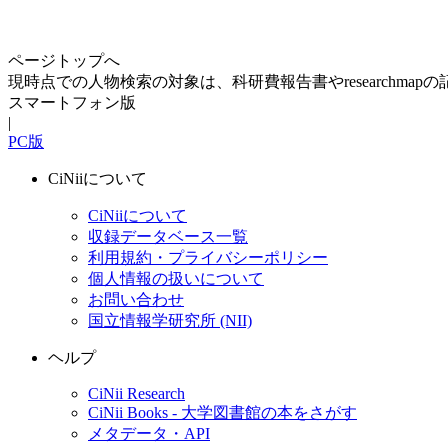
ページトップへ
現時点での人物検索の対象は、科研費報告書やresearchma
スマートフォン版
|
PC版
CiNiiについて
CiNiiについて
収録データベース一覧
利用規約・プライバシーポリシー
個人情報の扱いについて
お問い合わせ
国立情報学研究所 (NII)
ヘルプ
CiNii Research
CiNii Books - 大学図書館の本をさがす
メタデータ・API