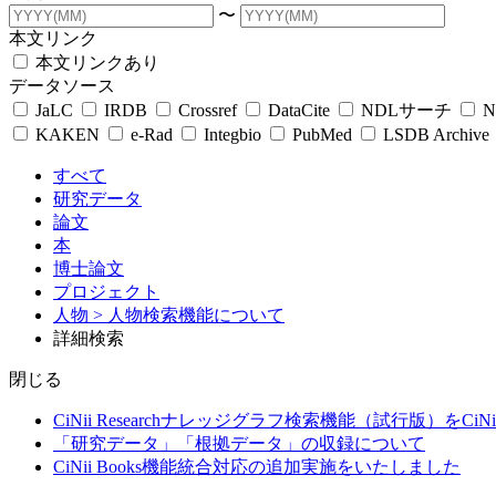
〜
本文リンク
本文リンクあり
データソース
JaLC
IRDB
Crossref
DataCite
NDLサーチ
N
KAKEN
e-Rad
Integbio
PubMed
LSDB Archive
すべて
研究データ
論文
本
博士論文
プロジェクト
人物
> 人物検索機能について
詳細検索
閉じる
CiNii Researchナレッジグラフ検索機能（試行版）をCiN
「研究データ」「根拠データ」の収録について
CiNii Books機能統合対応の追加実施をいたしました