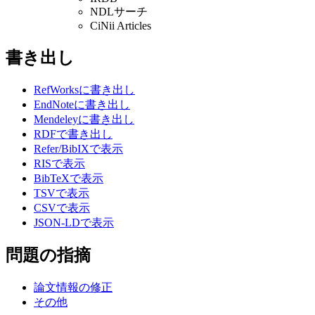
NDLサーチ
CiNii Articles
書き出し
RefWorksに書き出し
EndNoteに書き出し
Mendeleyに書き出し
RDFで書き出し
Refer/BibIXで表示
RISで表示
BibTeXで表示
TSVで表示
CSVで表示
JSON-LDで表示
問題の指摘
論文情報の修正
その他