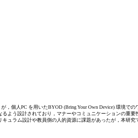
 を用いたBYOD (Bring Your Own Device) 環境
るよう設計されており，マナーやコミュニケーションの重要性に
リキュラム設計や教員側の人的資源に課題があったが，本研究