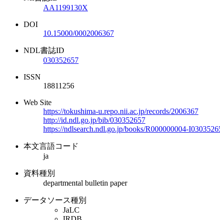
AA1199130X
DOI
10.15000/0002006367
NDL書誌ID
030352657
ISSN
18811256
Web Site
https://tokushima-u.repo.nii.ac.jp/records/2006367
http://id.ndl.go.jp/bib/030352657
https://ndlsearch.ndl.go.jp/books/R000000004-I0303526
本文言語コード
ja
資料種別
departmental bulletin paper
データソース種別
JaLC
IRDB