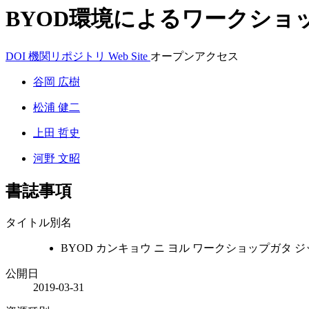
BYOD環境によるワークショ
DOI
機関リポジトリ
Web Site
オープンアクセス
谷岡 広樹
松浦 健二
上田 哲史
河野 文昭
書誌事項
タイトル別名
BYOD カンキョウ ニ ヨル ワークショップガタ ジ
公開日
2019-03-31