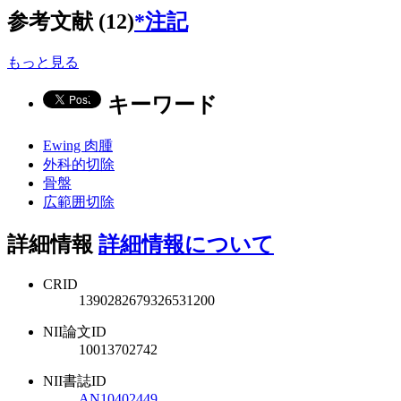
参考文献 (12)
*注記
もっと見る
キーワード
Ewing 肉腫
外科的切除
骨盤
広範囲切除
詳細情報
詳細情報について
CRID
1390282679326531200
NII論文ID
10013702742
NII書誌ID
AN10402449