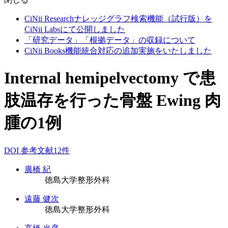
CiNii Researchナレッジグラフ検索機能（試行版）を
CiNii Labsにて公開しました
「研究データ」「根拠データ」の収録について
CiNii Books機能統合対応の追加実施をいたしました
Internal hemipelvectomy で患
肢温存を行った骨盤 Ewing 肉
腫の1例
DOI
参考文献12件
廣橋 紀
徳島大学整形外科
遠藤 健次
徳島大学整形外科