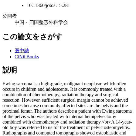
10.11360/jcsoa.15.281
公開者
中国・四国整形外科学会
この論文をさがす
医中誌
CiNii Books
説明
Ewing sarcoma is a high-grade, malignant neoplasm which often
occurs in children and adolescents. It is commonly treated with a
combination of chemotherapy, radiation therapy and surgical
resection. However, sufficient surgical margin cannot be achieved
sometimes because commonly affected sites are the pelvis and the
proximal femur. The authors describe a patient with Ewing sarcoma
of the pelvis who was treated with internal hemipelvectomy
combined with chemotherapy and radiation therapy.<br>A 14-year-
old boy was referred to us for the treatment of pelvic osteomyelitis.
Radiographs and computed tomographs showed osteoblastic and