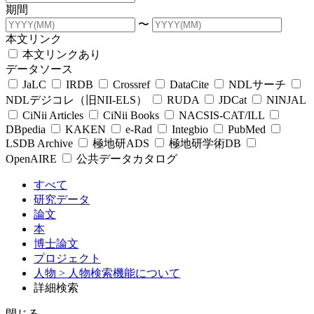
期間
〜
本文リンク
本文リンクあり
データソース
JaLC
IRDB
Crossref
DataCite
NDLサーチ
NDLデジコレ（旧NII-ELS）
RUDA
JDCat
NINJAL
CiNii Articles
CiNii Books
NACSIS-CAT/ILL
DBpedia
KAKEN
e-Rad
Integbio
PubMed
LSDB Archive
極地研ADS
極地研学術DB
OpenAIRE
公共データカタログ
すべて
研究データ
論文
本
博士論文
プロジェクト
人物
> 人物検索機能について
詳細検索
閉じる