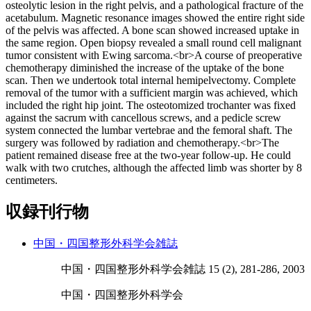
osteolytic lesion in the right pelvis, and a pathological fracture of the
acetabulum. Magnetic resonance images showed the entire right side
of the pelvis was affected. A bone scan showed increased uptake in
the same region. Open biopsy revealed a small round cell malignant
tumor consistent with Ewing sarcoma.<br>A course of preoperative
chemotherapy diminished the increase of the uptake of the bone
scan. Then we undertook total internal hemipelvectomy. Complete
removal of the tumor with a sufficient margin was achieved, which
included the right hip joint. The osteotomized trochanter was fixed
against the sacrum with cancellous screws, and a pedicle screw
system connected the lumbar vertebrae and the femoral shaft. The
surgery was followed by radiation and chemotherapy.<br>The
patient remained disease free at the two-year follow-up. He could
walk with two crutches, although the affected limb was shorter by 8
centimeters.
収録刊行物
中国・四国整形外科学会雑誌
中国・四国整形外科学会雑誌 15 (2), 281-286, 2003
中国・四国整形外科学会