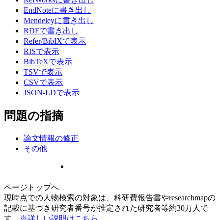
EndNoteに書き出し
Mendeleyに書き出し
RDFで書き出し
Refer/BibIXで表示
RISで表示
BibTeXで表示
TSVで表示
CSVで表示
JSON-LDで表示
問題の指摘
論文情報の修正
その他
ページトップへ
現時点での人物検索の対象は、科研費報告書やresearchmapの
記載に基づき研究者番号が推定された研究者等約30万人で
す。
※詳しい説明はこちら