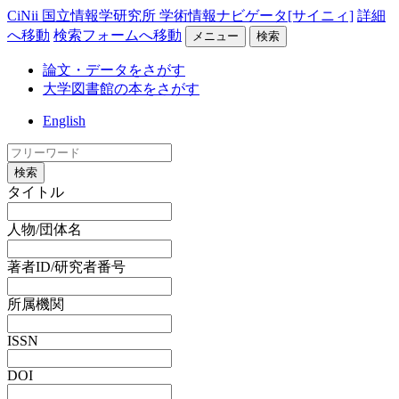
CiNii 国立情報学研究所 学術情報ナビゲータ[サイニィ]
詳細
へ移動
検索フォームへ移動
メニュー
検索
論文・データをさがす
大学図書館の本をさがす
English
検索
タイトル
人物/団体名
著者ID/研究者番号
所属機関
ISSN
DOI