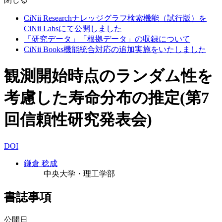
CiNii Researchナレッジグラフ検索機能（試行版）を
CiNii Labsにて公開しました
「研究データ」「根拠データ」の収録について
CiNii Books機能統合対応の追加実施をいたしました
観測開始時点のランダム性を
考慮した寿命分布の推定(第7
回信頼性研究発表会)
DOI
鎌倉 稔成
中央大学・理工学部
書誌事項
公開日