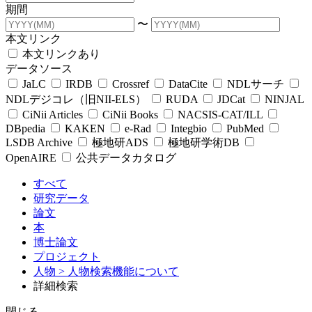
期間
〜
本文リンク
本文リンクあり
データソース
JaLC
IRDB
Crossref
DataCite
NDLサーチ
NDLデジコレ（旧NII-ELS）
RUDA
JDCat
NINJAL
CiNii Articles
CiNii Books
NACSIS-CAT/ILL
DBpedia
KAKEN
e-Rad
Integbio
PubMed
LSDB Archive
極地研ADS
極地研学術DB
OpenAIRE
公共データカタログ
すべて
研究データ
論文
本
博士論文
プロジェクト
人物
> 人物検索機能について
詳細検索
閉じる