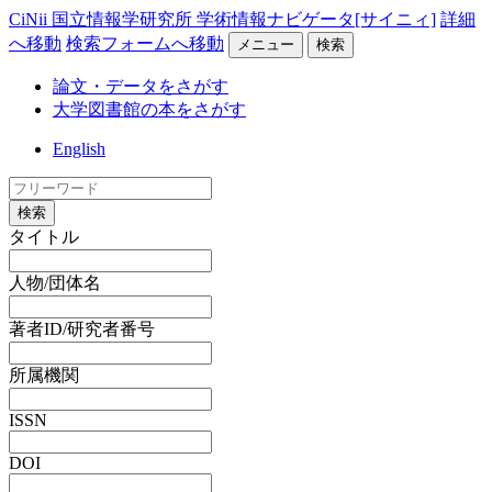
CiNii 国立情報学研究所 学術情報ナビゲータ[サイニィ]
詳細
へ移動
検索フォームへ移動
メニュー
検索
論文・データをさがす
大学図書館の本をさがす
English
検索
タイトル
人物/団体名
著者ID/研究者番号
所属機関
ISSN
DOI