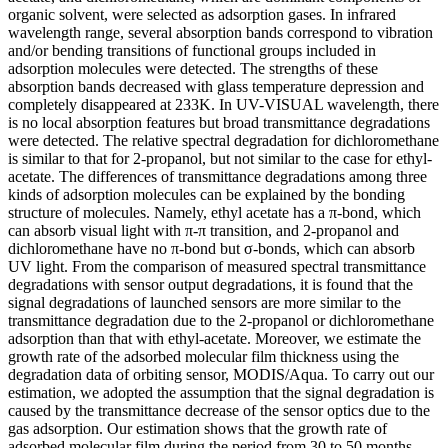
organic solvent, were selected as adsorption gases. In infrared
wavelength range, several absorption bands correspond to vibration
and/or bending transitions of functional groups included in
adsorption molecules were detected. The strengths of these
absorption bands decreased with glass temperature depression and
completely disappeared at 233K. In UV-VISUAL wavelength, there
is no local absorption features but broad transmittance degradations
were detected. The relative spectral degradation for dichloromethane
is similar to that for 2-propanol, but not similar to the case for ethyl-
acetate. The differences of transmittance degradations among three
kinds of adsorption molecules can be explained by the bonding
structure of molecules. Namely, ethyl acetate has a π-bond, which
can absorb visual light with π-π transition, and 2-propanol and
dichloromethane have no π-bond but σ-bonds, which can absorb
UV light. From the comparison of measured spectral transmittance
degradations with sensor output degradations, it is found that the
signal degradations of launched sensors are more similar to the
transmittance degradation due to the 2-propanol or dichloromethane
adsorption than that with ethyl-acetate. Moreover, we estimate the
growth rate of the adsorbed molecular film thickness using the
degradation data of orbiting sensor, MODIS/Aqua. To carry out our
estimation, we adopted the assumption that the signal degradation is
caused by the transmittance decrease of the sensor optics due to the
gas adsorption. Our estimation shows that the growth rate of
adsorbed molecular film during the period from 30 to 50 months