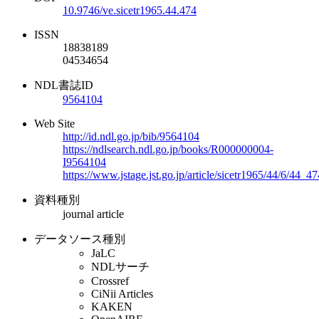
10.9746/ve.sicetr1965.44.474
ISSN
18838189
04534654
NDL書誌ID
9564104
Web Site
http://id.ndl.go.jp/bib/9564104
https://ndlsearch.ndl.go.jp/books/R000000004-
I9564104
https://www.jstage.jst.go.jp/article/sicetr1965/44/6/44_4
資料種別
journal article
データソース種別
JaLC
NDLサーチ
Crossref
CiNii Articles
KAKEN