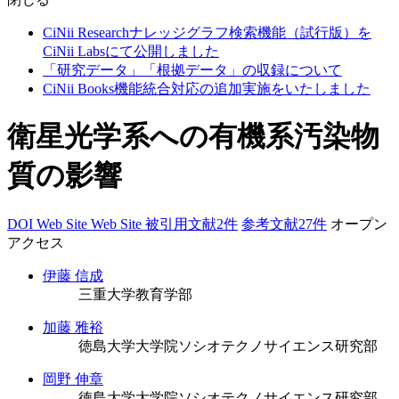
CiNii Researchナレッジグラフ検索機能（試行版）を
CiNii Labsにて公開しました
「研究データ」「根拠データ」の収録について
CiNii Books機能統合対応の追加実施をいたしました
衛星光学系への有機系汚染物
質の影響
DOI
Web Site
Web Site
被引用文献2件
参考文献27件
オープン
アクセス
伊藤 信成
三重大学教育学部
加藤 雅裕
徳島大学大学院ソシオテクノサイエンス研究部
岡野 伸章
徳島大学大学院ソシオテクノサイエンス研究部