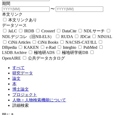
期間
〜
本文リンク
本文リンクあり
データソース
JaLC
IRDB
Crossref
DataCite
NDLサーチ
NDLデジコレ（旧NII-ELS）
RUDA
JDCat
NINJAL
CiNii Articles
CiNii Books
NACSIS-CAT/ILL
DBpedia
KAKEN
e-Rad
Integbio
PubMed
LSDB Archive
極地研ADS
極地研学術DB
OpenAIRE
公共データカタログ
すべて
研究データ
論文
本
博士論文
プロジェクト
人物
> 人物検索機能について
詳細検索
閉じる