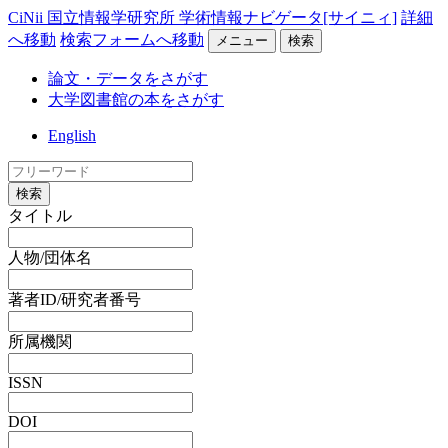
CiNii 国立情報学研究所 学術情報ナビゲータ[サイニィ]
詳細
へ移動
検索フォームへ移動
メニュー
検索
論文・データをさがす
大学図書館の本をさがす
English
検索
タイトル
人物/団体名
著者ID/研究者番号
所属機関
ISSN
DOI