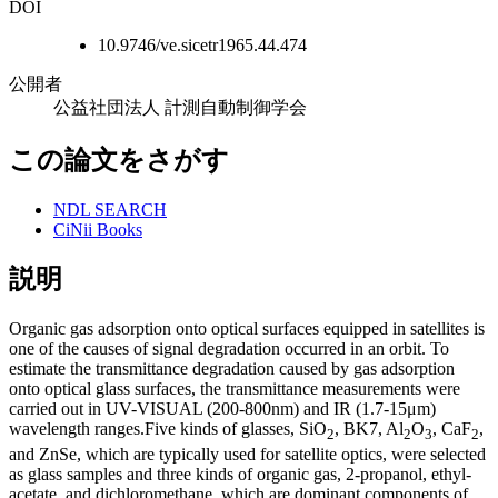
DOI
10.9746/ve.sicetr1965.44.474
公開者
公益社団法人 計測自動制御学会
この論文をさがす
NDL SEARCH
CiNii Books
説明
Organic gas adsorption onto optical surfaces equipped in satellites is
one of the causes of signal degradation occurred in an orbit. To
estimate the transmittance degradation caused by gas adsorption
onto optical glass surfaces, the transmittance measurements were
carried out in UV-VISUAL (200-800nm) and IR (1.7-15μm)
wavelength ranges.Five kinds of glasses, SiO
, BK7, Al
O
, CaF
,
2
2
3
2
and ZnSe, which are typically used for satellite optics, were selected
as glass samples and three kinds of organic gas, 2-propanol, ethyl-
acetate, and dichloromethane, which are dominant components of