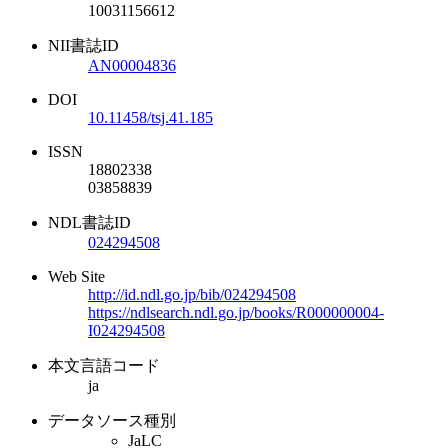
10031156612
NII書誌ID
AN00004836
DOI
10.11458/tsj.41.185
ISSN
18802338
03858839
NDL書誌ID
024294508
Web Site
http://id.ndl.go.jp/bib/024294508
https://ndlsearch.ndl.go.jp/books/R000000004-
I024294508
本文言語コード
ja
データソース種別
JaLC