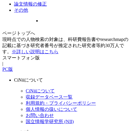
論文情報の修正
その他
ページトップへ
現時点での人物検索の対象は、科研費報告書やresearchmapの
記載に基づき研究者番号が推定された研究者等約30万人で
す。
※詳しい説明はこちら
スマートフォン版
|
PC版
CiNiiについて
CiNiiについて
収録データベース一覧
利用規約・プライバシーポリシー
個人情報の扱いについて
お問い合わせ
国立情報学研究所 (NII)