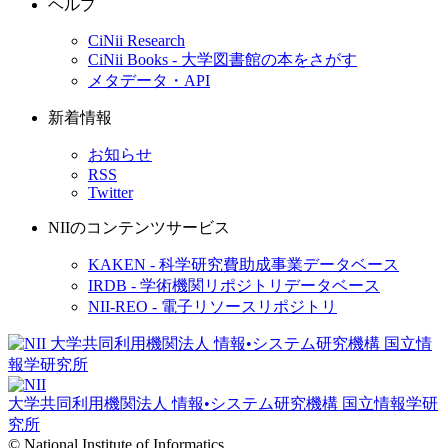
ヘルプ
CiNii Research
CiNii Books - 大学図書館の本をさがす
メタデータ・API
新着情報
お知らせ
RSS
Twitter
NIIのコンテンツサービス
KAKEN - 科学研究費助成事業データベース
IRDB - 学術機関リポジトリデータベース
NII-REO - 電子リソースリポジトリ
大学共同利用機関法人 情報•システム研究機構
国立情報学研
究所
© National Institute of Informatics