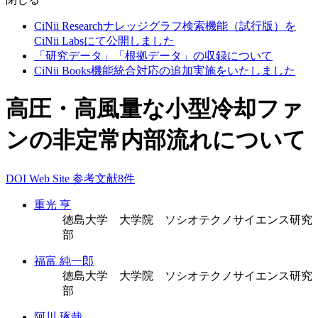
CiNii Researchナレッジグラフ検索機能（試行版）を
CiNii Labsにて公開しました
「研究データ」「根拠データ」の収録について
CiNii Books機能統合対応の追加実施をいたしました
高圧・高風量な小型冷却ファ
ンの非定常内部流れについて
DOI
Web Site
参考文献8件
重光 亨
徳島大学 大学院 ソシオテクノサイエンス研究
部
福富 純一郎
徳島大学 大学院 ソシオテクノサイエンス研究
部
阿川 琢哉