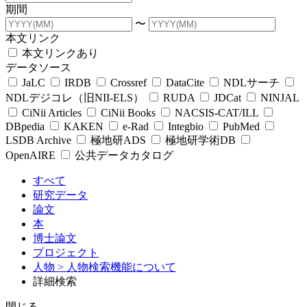
期間
〜
本文リンク
本文リンクあり
データソース
JaLC
IRDB
Crossref
DataCite
NDLサーチ
NDLデジコレ（旧NII-ELS）
RUDA
JDCat
NINJAL
CiNii Articles
CiNii Books
NACSIS-CAT/ILL
DBpedia
KAKEN
e-Rad
Integbio
PubMed
LSDB Archive
極地研ADS
極地研学術DB
OpenAIRE
公共データカタログ
すべて
研究データ
論文
本
博士論文
プロジェクト
人物
> 人物検索機能について
詳細検索
閉じる