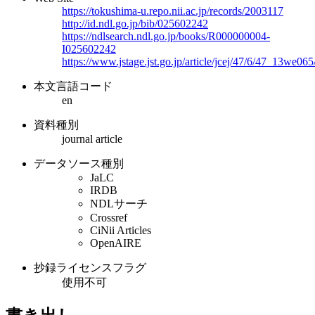
https://tokushima-u.repo.nii.ac.jp/records/2003117
http://id.ndl.go.jp/bib/025602242
https://ndlsearch.ndl.go.jp/books/R000000004-
I025602242
https://www.jstage.jst.go.jp/article/jcej/47/6/47_13we065
本文言語コード
en
資料種別
journal article
データソース種別
JaLC
IRDB
NDLサーチ
Crossref
CiNii Articles
OpenAIRE
抄録ライセンスフラグ
使用不可