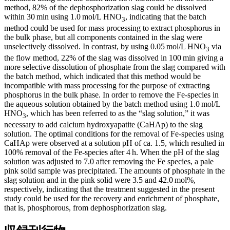
method, 82% of the dephosphorization slag could be dissolved
within 30 min using 1.0 mol/L HNO
, indicating that the batch
3
method could be used for mass processing to extract phosphorus in
the bulk phase, but all components contained in the slag were
unselectively dissolved. In contrast, by using 0.05 mol/L HNO
via
3
the flow method, 22% of the slag was dissolved in 100 min giving a
more selective dissolution of phosphate from the slag compared with
the batch method, which indicated that this method would be
incompatible with mass processing for the purpose of extracting
phosphorus in the bulk phase. In order to remove the Fe-species in
the aqueous solution obtained by the batch method using 1.0 mol/L
HNO
, which has been referred to as the “slag solution,” it was
3
necessary to add calcium hydroxyapatite (CaHAp) to the slag
solution. The optimal conditions for the removal of Fe-species using
CaHAp were observed at a solution pH of ca. 1.5, which resulted in
100% removal of the Fe-species after 4 h. When the pH of the slag
solution was adjusted to 7.0 after removing the Fe species, a pale
pink solid sample was precipitated. The amounts of phosphate in the
slag solution and in the pink solid were 3.5 and 42.0 mol%,
respectively, indicating that the treatment suggested in the present
study could be used for the recovery and enrichment of phosphate,
that is, phosphorous, from dephosphorization slag.