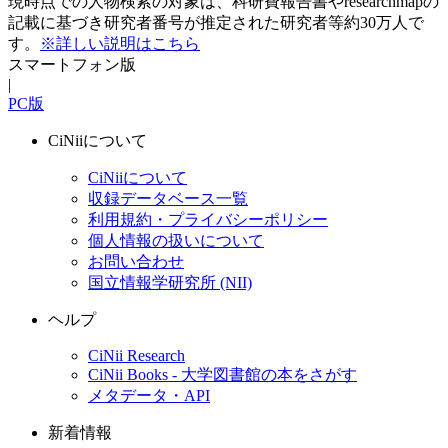
現時点での人物検索の対象は、科研費報告書やresearchmapの
記載に基づき研究者番号が推定された研究者等約30万人で
す。
※詳しい説明はこちら
スマートフォン版
|
PC版
CiNiiについて
CiNiiについて
収録データベース一覧
利用規約・プライバシーポリシー
個人情報の扱いについて
お問い合わせ
国立情報学研究所 (NII)
ヘルプ
CiNii Research
CiNii Books - 大学図書館の本をさがす
メタデータ・API
新着情報