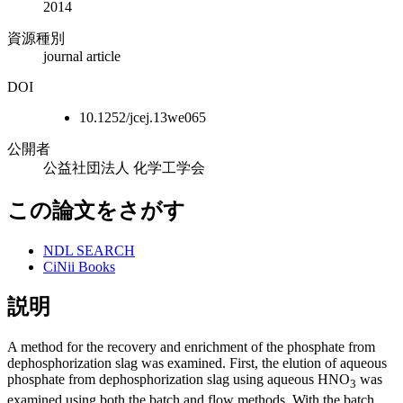
2014
資源種別
journal article
DOI
10.1252/jcej.13we065
公開者
公益社団法人 化学工学会
この論文をさがす
NDL SEARCH
CiNii Books
説明
A method for the recovery and enrichment of the phosphate from
dephosphorization slag was examined. First, the elution of aqueous
phosphate from dephosphorization slag using aqueous HNO
was
3
examined using both the batch and flow methods. With the batch