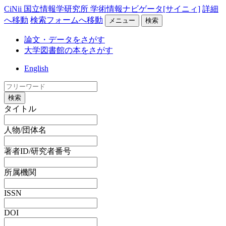
CiNii 国立情報学研究所 学術情報ナビゲータ[サイニィ]
詳細
へ移動
検索フォームへ移動
メニュー
検索
論文・データをさがす
大学図書館の本をさがす
English
検索
タイトル
人物/団体名
著者ID/研究者番号
所属機関
ISSN
DOI