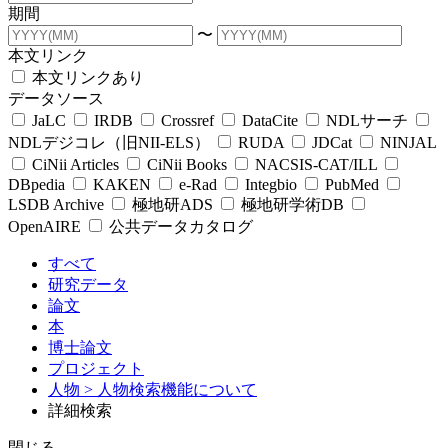
期間
〜
本文リンク
本文リンクあり
データソース
JaLC
IRDB
Crossref
DataCite
NDLサーチ
NDLデジコレ（旧NII-ELS）
RUDA
JDCat
NINJAL
CiNii Articles
CiNii Books
NACSIS-CAT/ILL
DBpedia
KAKEN
e-Rad
Integbio
PubMed
LSDB Archive
極地研ADS
極地研学術DB
OpenAIRE
公共データカタログ
すべて
研究データ
論文
本
博士論文
プロジェクト
人物
> 人物検索機能について
詳細検索
閉じる