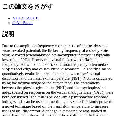
この論文をさがす
NDL SEARCH
CiNii Books
説明
Due to the amplitude-frequency characteristic of the steady-state
visual-evoked potential, the flickering frequency of a steady-state
visual-evoked potential-based brain-computer interface is typically
lower than 20Hz. However, a visual flicker with a flashing
frequency below the critical flicker-fusion frequency often makes
subjects feel edgy and causes visual discomfort. This study aims to
quantitatively evaluate the relationship between user's visual
discomfort and the nasal skin temperature (NST). NST is calculated
using the thermal image of the human face. The correlations
between the physiological index (NST) and the psychophysical
index (based on responses on the visual analogue scale (VAS)) were
both considered. The results of VAS are a psychometric response
index, which can be used in questionnaires.<br>This study presents
a novel technique based on the nasal skin temperature to measure
user's visual discomfort. A change in temperature was studied in
accordance with the usual method. The results were similar to the