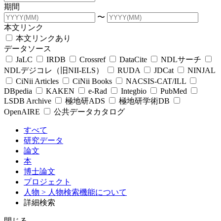
期間
〜
本文リンク
本文リンクあり
データソース
JaLC
IRDB
Crossref
DataCite
NDLサーチ
NDLデジコレ（旧NII-ELS）
RUDA
JDCat
NINJAL
CiNii Articles
CiNii Books
NACSIS-CAT/ILL
DBpedia
KAKEN
e-Rad
Integbio
PubMed
LSDB Archive
極地研ADS
極地研学術DB
OpenAIRE
公共データカタログ
すべて
研究データ
論文
本
博士論文
プロジェクト
人物
> 人物検索機能について
詳細検索
閉じる