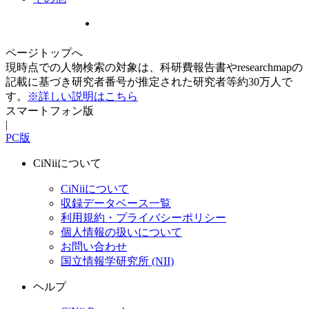
ページトップへ
現時点での人物検索の対象は、科研費報告書やresearchmapの
記載に基づき研究者番号が推定された研究者等約30万人で
す。
※詳しい説明はこちら
スマートフォン版
|
PC版
CiNiiについて
CiNiiについて
収録データベース一覧
利用規約・プライバシーポリシー
個人情報の扱いについて
お問い合わせ
国立情報学研究所 (NII)
ヘルプ