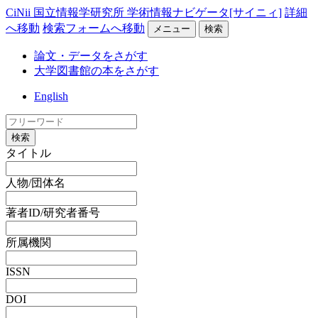
CiNii 国立情報学研究所 学術情報ナビゲータ[サイニィ]
詳細
へ移動
検索フォームへ移動
メニュー
検索
論文・データをさがす
大学図書館の本をさがす
English
検索
タイトル
人物/団体名
著者ID/研究者番号
所属機関
ISSN
DOI