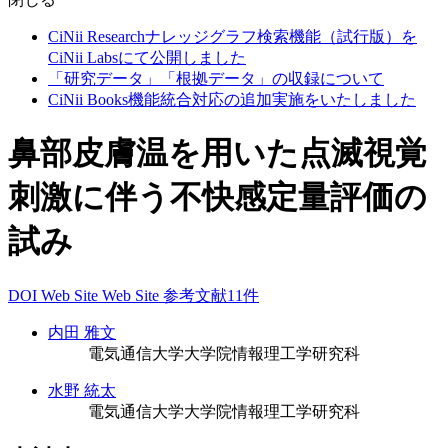
CiNii Researchナレッジグラフ検索機能（試行版）を
CiNii Labsにて公開しました
「研究データ」「根拠データ」の収録について
CiNii Books機能統合対応の追加実施をいたしました
鼻部皮膚温を用いた点滅視覚
刺激に伴う不快感定量評価の
試み
DOI
Web Site
Web Site
参考文献11件
内田 雅文
電気通信大学大学院情報理工学研究科
水野 統太
電気通信大学大学院情報理工学研究科