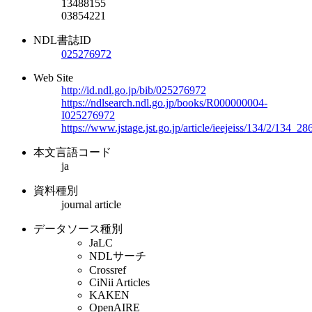
13488155
03854221
NDL書誌ID
025276972
Web Site
http://id.ndl.go.jp/bib/025276972
https://ndlsearch.ndl.go.jp/books/R000000004-
I025276972
https://www.jstage.jst.go.jp/article/ieejeiss/134/2/134_28
本文言語コード
ja
資料種別
journal article
データソース種別
JaLC
NDLサーチ
Crossref
CiNii Articles
KAKEN
OpenAIRE