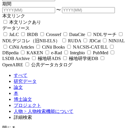
期間
〜
本文リンク
本文リンクあり
データソース
JaLC
IRDB
Crossref
DataCite
NDLサーチ
NDLデジコレ（旧NII-ELS）
RUDA
JDCat
NINJAL
CiNii Articles
CiNii Books
NACSIS-CAT/ILL
DBpedia
KAKEN
e-Rad
Integbio
PubMed
LSDB Archive
極地研ADS
極地研学術DB
OpenAIRE
公共データカタログ
すべて
研究データ
論文
本
博士論文
プロジェクト
人物
> 人物検索機能について
詳細検索
閉じる