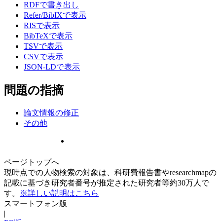
RDFで書き出し
Refer/BibIXで表示
RISで表示
BibTeXで表示
TSVで表示
CSVで表示
JSON-LDで表示
問題の指摘
論文情報の修正
その他
ページトップへ
現時点での人物検索の対象は、科研費報告書やresearchmapの
記載に基づき研究者番号が推定された研究者等約30万人で
す。
※詳しい説明はこちら
スマートフォン版
|