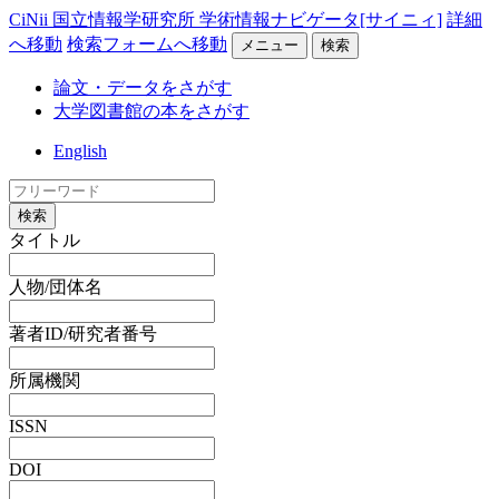
CiNii 国立情報学研究所 学術情報ナビゲータ[サイニィ]
詳細
へ移動
検索フォームへ移動
メニュー
検索
論文・データをさがす
大学図書館の本をさがす
English
検索
タイトル
人物/団体名
著者ID/研究者番号
所属機関
ISSN
DOI