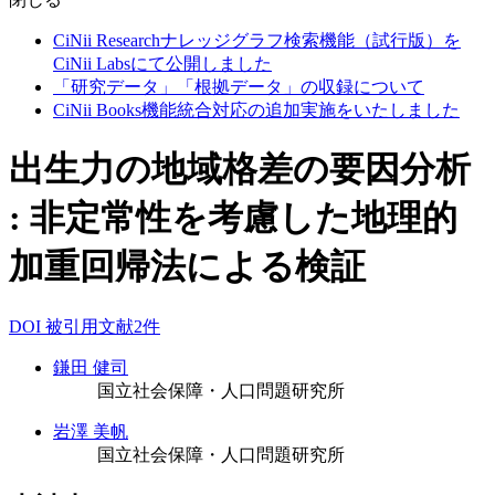
CiNii Researchナレッジグラフ検索機能（試行版）を
CiNii Labsにて公開しました
「研究データ」「根拠データ」の収録について
CiNii Books機能統合対応の追加実施をいたしました
出生力の地域格差の要因分析
: 非定常性を考慮した地理的
加重回帰法による検証
DOI
被引用文献2件
鎌田 健司
国立社会保障・人口問題研究所
岩澤 美帆
国立社会保障・人口問題研究所