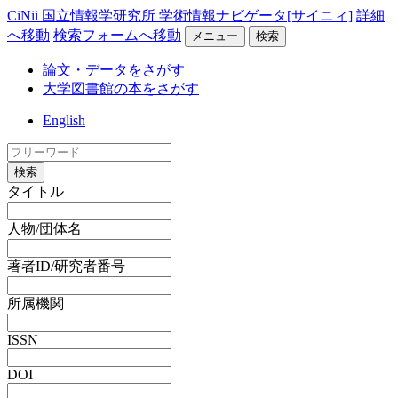
CiNii 国立情報学研究所 学術情報ナビゲータ[サイニィ]
詳細
へ移動
検索フォームへ移動
メニュー
検索
論文・データをさがす
大学図書館の本をさがす
English
検索
タイトル
人物/団体名
著者ID/研究者番号
所属機関
ISSN
DOI