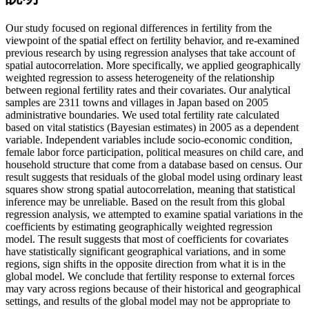
Our study focused on regional differences in fertility from the
viewpoint of the spatial effect on fertility behavior, and re-examined
previous research by using regression analyses that take account of
spatial autocorrelation. More specifically, we applied geographically
weighted regression to assess heterogeneity of the relationship
between regional fertility rates and their covariates. Our analytical
samples are 2311 towns and villages in Japan based on 2005
administrative boundaries. We used total fertility rate calculated
based on vital statistics (Bayesian estimates) in 2005 as a dependent
variable. Independent variables include socio-economic condition,
female labor force participation, political measures on child care, and
household structure that come from a database based on census. Our
result suggests that residuals of the global model using ordinary least
squares show strong spatial autocorrelation, meaning that statistical
inference may be unreliable. Based on the result from this global
regression analysis, we attempted to examine spatial variations in the
coefficients by estimating geographically weighted regression
model. The result suggests that most of coefficients for covariates
have statistically significant geographical variations, and in some
regions, sign shifts in the opposite direction from what it is in the
global model. We conclude that fertility response to external forces
may vary across regions because of their historical and geographical
settings, and results of the global model may not be appropriate to