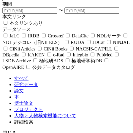
期間
〜
本文リンク
本文リンクあり
データソース
JaLC
IRDB
Crossref
DataCite
NDLサーチ
NDLデジコレ（旧NII-ELS）
RUDA
JDCat
NINJAL
CiNii Articles
CiNii Books
NACSIS-CAT/ILL
DBpedia
KAKEN
e-Rad
Integbio
PubMed
LSDB Archive
極地研ADS
極地研学術DB
OpenAIRE
公共データカタログ
すべて
研究データ
論文
本
博士論文
プロジェクト
人物
> 人物検索機能について
詳細検索
閉じる