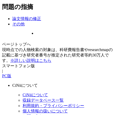
問題の指摘
論文情報の修正
その他
ページトップへ
現時点での人物検索の対象は、科研費報告書やresearchmapの
記載に基づき研究者番号が推定された研究者等約30万人で
す。
※詳しい説明はこちら
スマートフォン版
|
PC版
CiNiiについて
CiNiiについて
収録データベース一覧
利用規約・プライバシーポリシー
個人情報の扱いについて