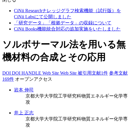
CiNii Researchナレッジグラフ検索機能（試行版）を
CiNii Labsにて公開しました
「研究データ」「根拠データ」の収録について
CiNii Books機能統合対応の追加実施をいたしました
ソルボサーマル法を用いる無
機材料の合成とその応用
DOI
DOI
HANDLE
Web Site
Web Site
被引用文献1件
参考文献
169件
オープンアクセス
岩本 伸司
京都大学大学院工学研究科物質エネルギー化学専
攻
井上 正志
京都大学大学院工学研究科物質エネルギー化学専
攻