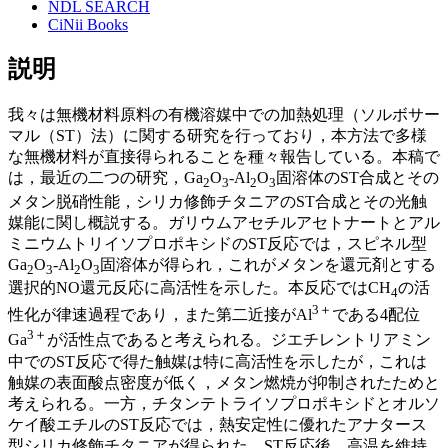
NDL SEARCH
CiNii Books
説明
我々は無機材料原料の有機溶媒中での加熱処理（ソルボサー
マル（ST）法）に関する研究を行っており，本方法で多様
な無機材料が直接得られることを種々報告している。本稿で
は，最近の二つの研究，Ga
O
-Al
O
固溶体のST合成とその
2
3
2
3
メタン脱硝性能，シリカ修飾チタニアのST合成とその光触
媒能に関し概説する。ガリウムアセチルアセトナートとアル
ミニウムトリイソプロポキシドのST反応では，スピネル型
Ga
O
-Al
O
固溶体が得られ，これがメタンを還元剤とする
2
3
2
3
選択的NO還元反応に高活性を示した。本反応ではCH
の活
4
3＋
性化が律速過程であり，また第二近接がAl
である4配位
3＋
Ga
が活性点であると考えられる。ジエチレントリアミン
中でのST反応で得た触媒は特に高活性を示したが，これは
触媒の表面酸点密度が低く，メタン燃焼が抑制されたためと
考えられる。一方，チタンテトライソプロポキシドとオルソ
ケイ酸エチルのST反応では，熱安定性に優れたアナタース
型シリカ修飾チタニアが得られた。ST反応後，高温を維持