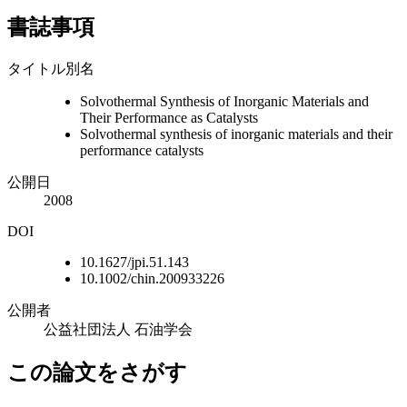
書誌事項
タイトル別名
Solvothermal Synthesis of Inorganic Materials and
Their Performance as Catalysts
Solvothermal synthesis of inorganic materials and their
performance catalysts
公開日
2008
DOI
10.1627/jpi.51.143
10.1002/chin.200933226
公開者
公益社団法人 石油学会
この論文をさがす