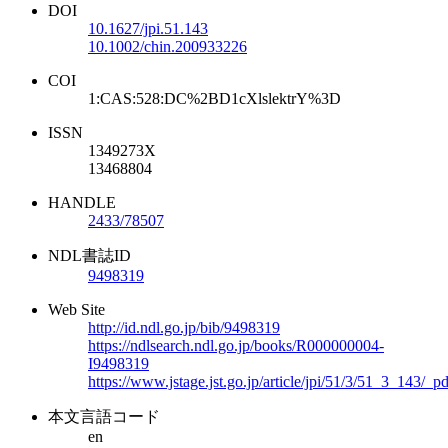
DOI
10.1627/jpi.51.143
10.1002/chin.200933226
COI
1:CAS:528:DC%2BD1cXlslektrY%3D
ISSN
1349273X
13468804
HANDLE
2433/78507
NDL書誌ID
9498319
Web Site
http://id.ndl.go.jp/bib/9498319
https://ndlsearch.ndl.go.jp/books/R000000004-
I9498319
https://www.jstage.jst.go.jp/article/jpi/51/3/51_3_143/_pd
本文言語コード
en