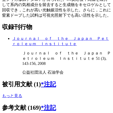
して系内の気相成分を留去すると生成物をキセロゲルとして
回収でき，これが高い光触媒活性を示した。さらに，これに
窒素ドープした試料は可視光照射下でも高い活性を示した。
収録刊行物
Ｊｏｕｒｎａｌ ｏｆ ｔｈｅ Ｊａｐａｎ Ｐｅｔ
ｒｏｌｅｕｍ Ｉｎｓｔｉｔｕｔｅ
Ｊｏｕｒｎａｌ ｏｆ ｔｈｅ Ｊａｐａｎ Ｐ
ｅｔｒｏｌｅｕｍ Ｉｎｓｔｉｔｕｔｅ 51 (3),
143-156, 2008
公益社団法人 石油学会
被引用文献 (1)
*注記
もっと見る
参考文献 (169)
*注記