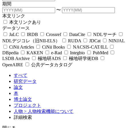
期間
〜
本文リンク
本文リンクあり
データソース
JaLC
IRDB
Crossref
DataCite
NDLサーチ
NDLデジコレ（旧NII-ELS）
RUDA
JDCat
NINJAL
CiNii Articles
CiNii Books
NACSIS-CAT/ILL
DBpedia
KAKEN
e-Rad
Integbio
PubMed
LSDB Archive
極地研ADS
極地研学術DB
OpenAIRE
公共データカタログ
すべて
研究データ
論文
本
博士論文
プロジェクト
人物
> 人物検索機能について
詳細検索
閉じる