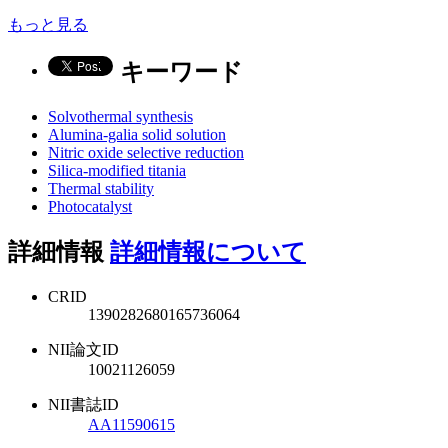
もっと見る
キーワード
Solvothermal synthesis
Alumina-galia solid solution
Nitric oxide selective reduction
Silica-modified titania
Thermal stability
Photocatalyst
詳細情報
詳細情報について
CRID
1390282680165736064
NII論文ID
10021126059
NII書誌ID
AA11590615