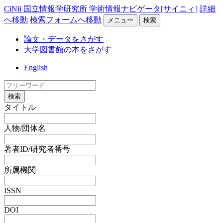
CiNii 国立情報学研究所 学術情報ナビゲータ[サイニィ]
詳細
へ移動
検索フォームへ移動
メニュー
検索
論文・データをさがす
大学図書館の本をさがす
English
検索
タイトル
人物/団体名
著者ID/研究者番号
所属機関
ISSN
DOI