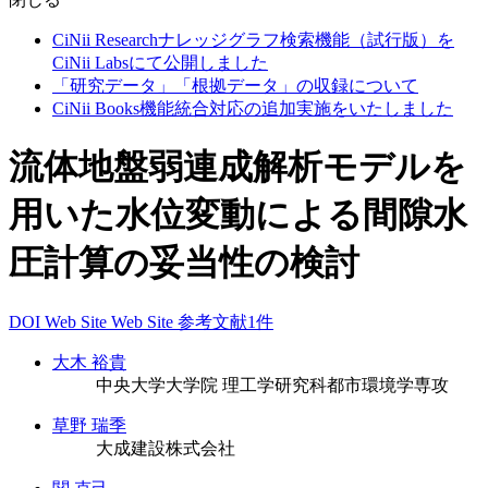
CiNii Researchナレッジグラフ検索機能（試行版）を
CiNii Labsにて公開しました
「研究データ」「根拠データ」の収録について
CiNii Books機能統合対応の追加実施をいたしました
流体地盤弱連成解析モデルを
用いた水位変動による間隙水
圧計算の妥当性の検討
DOI
Web Site
Web Site
参考文献1件
大木 裕貴
中央大学大学院 理工学研究科都市環境学専攻
草野 瑞季
大成建設株式会社