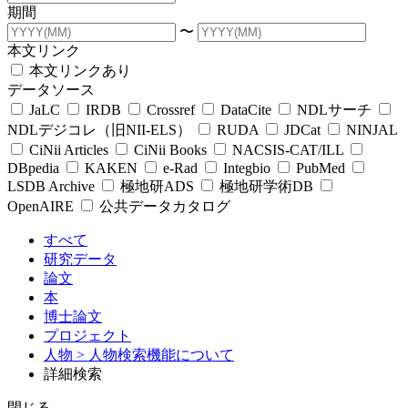
期間
〜
本文リンク
本文リンクあり
データソース
JaLC
IRDB
Crossref
DataCite
NDLサーチ
NDLデジコレ（旧NII-ELS）
RUDA
JDCat
NINJAL
CiNii Articles
CiNii Books
NACSIS-CAT/ILL
DBpedia
KAKEN
e-Rad
Integbio
PubMed
LSDB Archive
極地研ADS
極地研学術DB
OpenAIRE
公共データカタログ
すべて
研究データ
論文
本
博士論文
プロジェクト
人物
> 人物検索機能について
詳細検索
閉じる