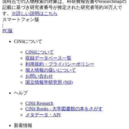
現時点での人物検索の対象は、科研費報告書やresearchmapの
記載に基づき研究者番号が推定された研究者等約30万人で
す。
※詳しい説明はこちら
スマートフォン版
|
PC版
CiNiiについて
CiNiiについて
収録データベース一覧
利用規約・プライバシーポリシー
個人情報の扱いについて
お問い合わせ
国立情報学研究所 (NII)
ヘルプ
CiNii Research
CiNii Books - 大学図書館の本をさがす
メタデータ・API
新着情報