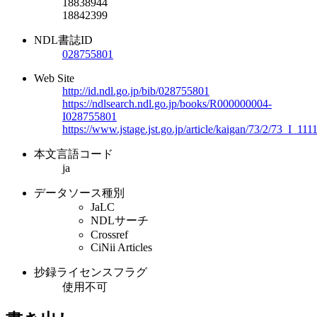
18838944
18842399
NDL書誌ID
028755801
Web Site
http://id.ndl.go.jp/bib/028755801
https://ndlsearch.ndl.go.jp/books/R000000004-
I028755801
https://www.jstage.jst.go.jp/article/kaigan/73/2/73_I_111
本文言語コード
ja
データソース種別
JaLC
NDLサーチ
Crossref
CiNii Articles
抄録ライセンスフラグ
使用不可