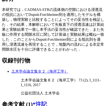
本研究では，CADMAS-STRの流体側の空隙における浸透流
の抵抗においてDupuit-Forchheimer則を適用したモデルを構
築し，物理実験と比較することによってその妥当性を検証し
た．その結果，本解析において矢板直下の浸透流速は計算結
果と実験結果で一致し本手法の妥当性が確認できた．また矢
板に作用する間隙水圧に関して計算値と実験結果は概ね一致
した．このことからDupuit-Forchheimer則による抵抗則を適
用し浸透流速を再現することで，地盤内の流れによる非定常
間隙水圧を十分に評価できることがわかった．
収録刊行物
土木学会論文集Ｂ２（海岸工学）
土木学会論文集Ｂ２（海岸工学） 73 (2), I_1111-
I_1116, 2017
公益社団法人 土木学会
参考文献 (1)
*注記